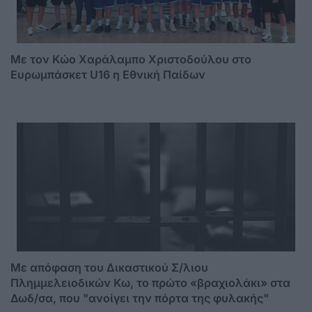
Με τον Κώο Χαράλαμπο Χριστοδούλου στο
Ευρωμπάσκετ U16 η Εθνική Παίδων
Mε απόφαση του Δικαστικού Σ/λιου
Πλημμελειοδικών Κω, το πρώτο «βραχιολάκι» στα
Δωδ/σα, που "ανοίγει την πόρτα της φυλακής"