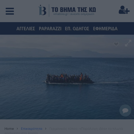
ΑΓΓΕΛΙΕΣ
PAPARAZZI
ΕΠ. ΟΔΗΓΟΣ
ΕΦΗΜΕΡΙΔΑ
Home
Επικαιρότητα
Γερμανικός τύπος: «Παράλογη ιδέα» τα πλωτά
φράγματα στο Αιγαίο