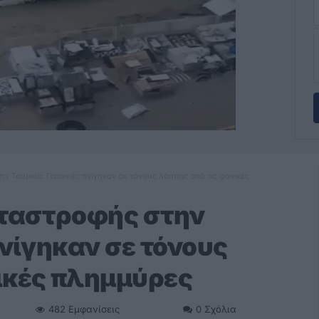
ην Τουρκία: Γειτονιές πνίγηκαν σε τόνους λάσπης από τις φονικές
αταστροφής στην
πνίγηκαν σε τόνους
ικές πλημμύρες
482
Εμφανίσεις
0
Σχόλια