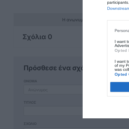
participants
Downstream 
Η ανωνυμία είναι το καλύτερο 
Persona
Σχόλια 0
I want 
Advertis
Opted 
I want t
of my P
Πρόσθεσε ένα σχόλιο
was col
Opted 
ΟΝΟΜΑ
ΤΙΤΛΟΣ
ΣΧΟΛΙΟ