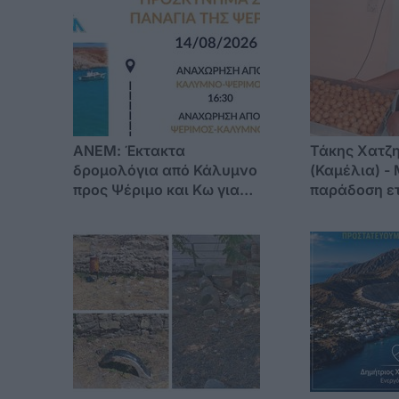
ΑΝΕΜ: Έκτακτα
Τάκης Χατζ
δρομολόγια από Κάλυμνο
(Καμέλια) - 
προς Ψέριμο και Κω για
παράδοση ετ
την παραμονή της
λουκουμάδες
Παναγίας 14/8/2026
εορτασμό τη
Μεταμορφώ
Σωτήρος