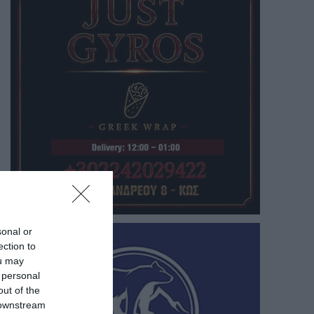
sonal or
ection to
ou may
 personal
out of the
 downstream