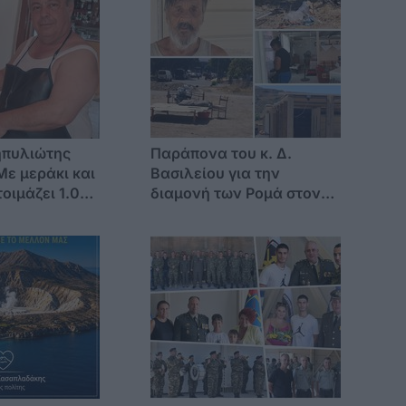
ηπυλιώτης
Παράπονα του κ. Δ.
Με μεράκι και
Βασιλείου για την
οιμάζει 1.000
διαμονή των Ρομά στον
 για τον
Αγ. Βασίλειο -"Δεν
ς
έχουμε ούτε νερό"
σεως του