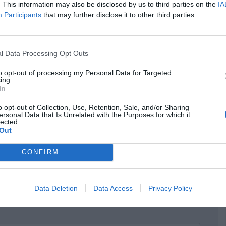
. This information may also be disclosed by us to third parties on the
IA
Participants
that may further disclose it to other third parties.
κρησφύγετο δειλίας και χυδαιότητας!
l Data Processing Opt Outs
to opt-out of processing my Personal Data for Targeted
ing.
In
o opt-out of Collection, Use, Retention, Sale, and/or Sharing
ersonal Data that Is Unrelated with the Purposes for which it
lected.
Out
CONFIRM
Data Deletion
Data Access
Privacy Policy