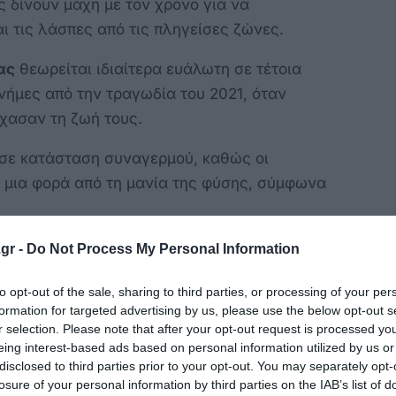
 δίνουν μάχη με τον χρόνο για να
ι τις λάσπες από τις πληγείσες ζώνες.
ας
θεωρείται ιδιαίτερα ευάλωτη σε τέτοια
ήμες από την τραγωδία του 2021, όταν
χασαν τη ζωή τους.
 σε κατάσταση συναγερμού, καθώς οι
 μια φορά από τη μανία της φύσης, σύμφωνα
gr -
Do Not Process My Personal Information
to opt-out of the sale, sharing to third parties, or processing of your per
formation for targeted advertising by us, please use the below opt-out s
r selection. Please note that after your opt-out request is processed y
eing interest-based ads based on personal information utilized by us or
disclosed to third parties prior to your opt-out. You may separately opt-
losure of your personal information by third parties on the IAB’s list of