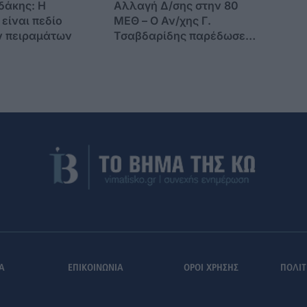
δάκης: Η
Αλλαγή Δ/σης στην 80
είναι πεδίο
ΜΕΘ – Ο Αν/χης Γ.
ν πειραμάτων
Τσαβδαρίδης παρέδωσε
στον Αν/χη Γ.
Παναγιωτόπουλο
Α
ΕΠΙΚΟΙΝΩΝΙΑ
ΟΡΟΙ ΧΡΗΣΗΣ
ΠΟΛΙΤ