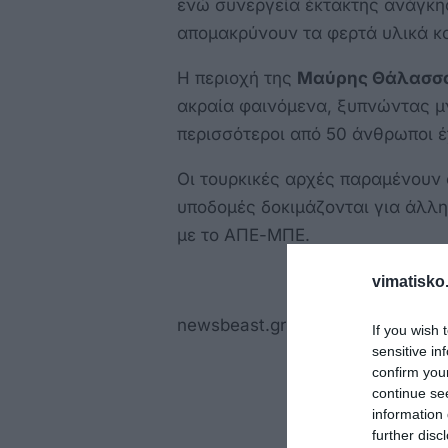
ενώ συνεργεία έκτακτης ανάγκης
απομακρύνουν τα φερτά υλικά κα
Η περιοχή της
Μαύρης Θάλασσ
ακραία φαινόμενα, ξυπνώντας μν
περισσότεροι από 50 άνθρωποι έ
Οι τουρκικές αρχές παραμένουν
υποδομές δοκιμάζονται για άλλη
με το ΑΠΕ-ΜΠΕ.
vimatisko.
newsbeast.gr
If you wish 
sensitive in
confirm you
continue se
information 
further disc