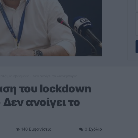
τά μία εβδομάδα - Δεν ανοίγει το λιανεμπόριο
αση του lockdown
 Δεν ανοίγει το
140
Εμφανίσεις
0
Σχόλια