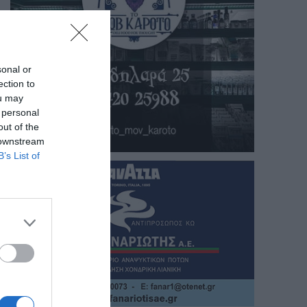
sonal or
ection to
ou may
 personal
out of the
 downstream
B’s List of