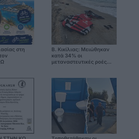
ασίας στη
B. Κικίλιας: Μειώθηκαν
τον
κατά 34% οι
ΚΩ
μεταναστευτικές ροές
στα θαλάσσια σύνορα
Η ΣΤΗΝ ΚΩ
Τοποθετήθηκαν οι