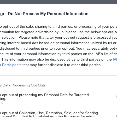
γασία
gr -
Do Not Process My Personal Information
α που ισχύουν μέχρι σήμερα
Super League 2 και η Volley League με ειδικά
to opt-out of the sale, sharing to third parties, or processing of your per
formation for targeted advertising by us, please use the below opt-out s
r selection. Please note that after your opt-out request is processed y
eing interest-based ads based on personal information utilized by us or
ι όσοι εισέρχονται στη χώρα υπόκεινται σε
disclosed to third parties prior to your opt-out. You may separately opt-
έρες. Επιπρόσθετα και αρνητικό τεστ rapid
losure of your personal information by third parties on the IAB’s list of
. This information may also be disclosed by us to third parties on the
IA
ό το ΗΒ θα υπόκεινται και σε rapid test στην
Participants
that may further disclose it to other third parties.
ίσοδος στη χώρα, ενώ θα κάνουν τεστ και κατά
l Data Processing Opt Outs
to opt-out of processing my Personal Data for Targeted
ing.
In
o opt-out of Collection, Use, Retention, Sale, and/or Sharing
ersonal Data that Is Unrelated with the Purposes for which it