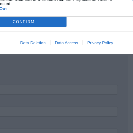
lected.
Out
κρησφύγετο δειλίας και χυδαιότητας!
CONFIRM
Data Deletion
Data Access
Privacy Policy