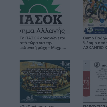
Το ΠΑΣΟΚ οργανώνεται
Camp Ποδηλ
από τώρα για την
Ψέριμο από 
εκλογική μάχη – Μέχρι
ΑΣΚΛΗΠΙΟ 
τέλος καλοκαιριού το
ψηφοδέλτιο στα Δωδ/σα
«Το Ποκίνημα των
ΠΑΡΟΥΣΙΑΣ