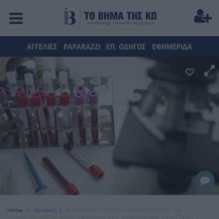
ΑΓΓΕΛΙΕΣ
PAPARAZZI
ΕΠ. ΟΔΗΓΟΣ
ΕΦΗΜΕΡΙΔΑ
Home
Κεντρική 2
Απάντηση της ΝΔ Κω στην ΝΕ ΠΑΣΟΚ: Με
παρέμβαση του Υπ. Υγείας επέστρεψε ένας μικροβιολόγος στον ΕΟΠΥΥ