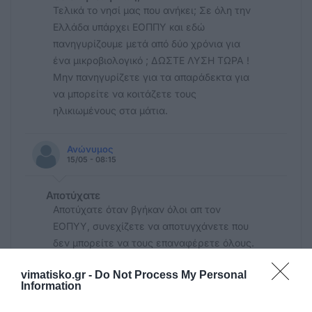
Τελικά το νησί μας που ανήκει; Σε όλη την
Ελλάδα υπάρχει ΕΟΠΠΥ και εδώ
πανηγυρίζουμε μετά από δύο χρόνια για
ένα μικροβιολογικό ; ΔΩΣΤΕ ΛΥΣΗ ΤΩΡΑ !
Μην πανηγυρίζετε για τα απαράδεκτα για
να μπορείτε να κοιτάζετε τους
ηλικιωμένους στα μάτια.
Ανώνυμος
15/05 - 08:15
Αποτύχατε
Αποτύχατε όταν βγήκαν όλοι απ τον
ΕΟΠΥΥ, συνεχίζετε να αποτυγχάνετε που
δεν μπορείτε να τους επαναφέρετε όλους.
Κούφια λόγια αμφότερες οι ανακοινώσεις.
vimatisko.gr -
Do Not Process My Personal
Information
Ανώνυμος
14/05 - 17:17