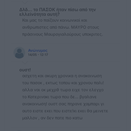
Δλδ... το ΠΑΣΟΚ ήταν πίσω από την
ελλείνότητα αυτή?
Και μας το παίζουν κοινωνικοί και
ανθρωπιστες από πάνω. ΜΑΥΡΟ στους
πράσινους Μαυρογιαλούρους υποκριτες.
Ανώνυμος
14/05 - 12:17
ουστ!
ασχετη και ακυρη χρονικα η ανακοινωση
του πασοκ , εκτως τοπου και χρονου παλι!
αλλα ναι οκ μεχρθ τωρα ειχε τον ελεγχο
το Κατερινακι τωρα που δε... βγαλανε
ανακοινωση! ουστ σας πηρανε χαμπαρι γι
αυτο ειστε εκει που ειστε!κι εκει θα μεινετε
μαλλον , αν δεν πατε πιο κατω