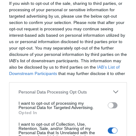
If you wish to opt-out of the sale, sharing to third parties, or
processing of your personal or sensitive information for
Τι να πω
targeted advertising by us, please use the below opt-out
Η μοντελα του ΠΑΣΟΚ δεν λεει για τα
section to confirm your selection. Please note that after your
στραβα τους ας μας πει ποσες ωρες την
opt-out request is processed you may continue seeing
βρισκης για εξέταση φωτογραφιες σαν τις
interest-based ads based on personal information utilized by
us or personal information disclosed to third parties prior to
αντιδημαρχους και εκδηλωσεις ειναι
your opt-out. You may separately opt-out of the further
disclosure of your personal information by third parties on the
Ξεκάθαρα
IAB’s list of downstream participants. This information may
14/05 - 16:42
also be disclosed by us to third parties on the
IAB’s List of
Downstream Participants
that may further disclose it to other
Ξεκάθαρα
third parties.
το τοπικό πασοκ ήταν και σε μεγάλο βαθμό
Personal Data Processing Opt Outs
είναι πίσω από την αποχώρηση των
μικροβιολόγων απ τον εοππυ δύο χρόνια
I want to opt-out of processing my
ταλαιπωριούνται 40 χιλ άνθρωποι για να
Personal Data for Targeted Advertising.
Opted In
κάνει πολιτική καριέρα ένα συγκεκριμένο
πρόσωπο να λέμε την αλήθεια εδώ μέσα
I want to opt-out of Collection, Use,
Retention, Sale, and/or Sharing of my
εντάξει …..έχουν εργαλειοποίησει τους
Personal Data that Is Unrelated with the