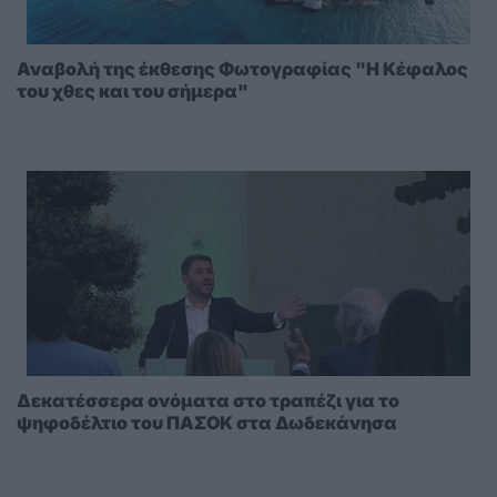
Αναβολή της έκθεσης Φωτογραφίας "Η Κέφαλος
του χθες και του σήμερα"
Δεκατέσσερα ονόματα στο τραπέζι για το
ψηφοδέλτιο του ΠΑΣΟΚ στα Δωδεκάνησα