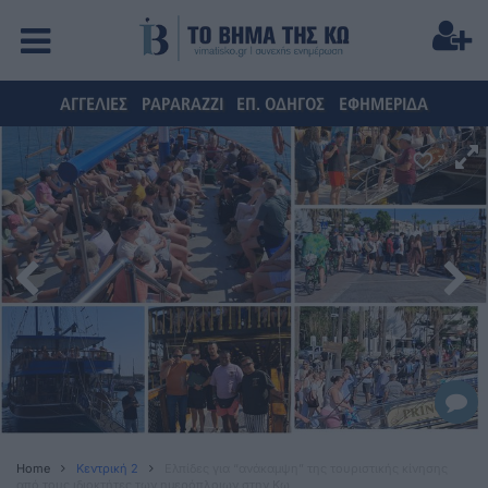
ΑΓΓΕΛΙΕΣ
PAPARAZZI
ΕΠ. ΟΔΗΓΟΣ
ΕΦΗΜΕΡΙΔΑ
Home
Κεντρική 2
Ελπίδες για “ανάκαμψη” της τουριστικής κίνησης
από τους ιδιοκτήτες των ημερόπλοιων στην Κω