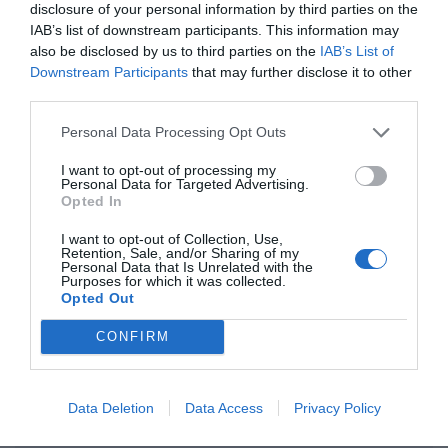
disclosure of your personal information by third parties on the
IAB’s list of downstream participants. This information may
also be disclosed by us to third parties on the
IAB’s List of
Downstream Participants
that may further disclose it to other
third parties.
Personal Data Processing Opt Outs
I want to opt-out of processing my
Personal Data for Targeted Advertising.
Opted In
Η ανωνυμία είναι το καλύτερο κρησφύγετο δειλίας και
I want to opt-out of Collection, Use,
χυδαιότητας!
Retention, Sale, and/or Sharing of my
Personal Data that Is Unrelated with the
Purposes for which it was collected.
Opted Out
Σχόλια 0
CONFIRM
Data Deletion
Data Access
Privacy Policy
Πρόσθεσε ένα σχόλιο