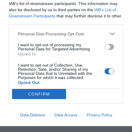
IAB’s list of downstream participants. This information may
τοπικά προϊόντα, καθώς το 62% δηλώνει ότι τα
also be disclosed by us to third parties on the
IAB’s List of
επιλέγει στις αγορές του κατά τη διάρκεια των
Downstream Participants
that may further disclose it to other
third parties.
διακοπών.
Personal Data Processing Opt Outs
Το μοντέλο που διαμορφώνεται θυμίζει πλέον
περισσότερο «αυτοοργανωμένες» διακοπές, με
I want to opt-out of processing my
Personal Data for Targeted Advertising.
μεγαλύτερο έλεγχο εξόδων αλλά και ταυτόχρονη
Opted In
στήριξη μικρών τοπικών επιχειρήσεων.
I want to opt-out of Collection, Use,
Retention, Sale, and/or Sharing of my
Personal Data that Is Unrelated with the
Purposes for which it was collected.
Opted Out
Πίεση στις αγορές και νέα καταναλωτική
CONFIRM
συμπεριφορά
Σχεδόν οι μισοί καταναλωτές — ποσοστό 45% —
δηλώνουν ότι θα περιορίσουν συνολικά τις
Data Deletion
Data Access
Privacy Policy
αγορές τους το φετινό καλοκαίρι.