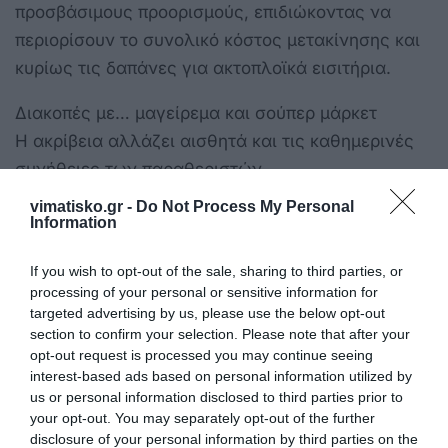
προσβάσιμους προορισμούς, επιδιώκοντας να
περιορίσουν το συνολικό κόστος μετακίνησης και
κυρίως τις δαπάνες για ακτοπλοϊκά εισιτήρια.
Διακοπές με… μαγείρεμα και σούπερ μάρκετ
Η ακρίβεια αλλάζει αισθητά και τις καθημερινές
συνήθειες των παραθεριστών.
vimatisko.gr -
Do Not Process My Personal
Ποσοστό 41% δηλώνει ότι μαγειρεύει συχνά κατά
Information
τη διάρκεια των διακοπών, περιορίζοντας τις
εξόδους για φαγητό.
If you wish to opt-out of the sale, sharing to third parties, or
processing of your personal or sensitive information for
Παράλληλα, το 70% πραγματοποιεί αγορές από
targeted advertising by us, please use the below opt-out
section to confirm your selection. Please note that after your
σούπερ μάρκετ ή μίνι μάρκετ, ενώ το 79%
opt-out request is processed you may continue seeing
επισκέπτεται συστηματικά φούρνους και
interest-based ads based on personal information utilized by
αρτοποιεία.
us or personal information disclosed to third parties prior to
your opt-out. You may separately opt-out of the further
disclosure of your personal information by third parties on the
Ιδιαίτερα ισχυρή παραμένει και η προτίμηση στα