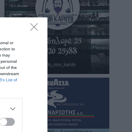
sonal or
ection to
ou may
 personal
out of the
 downstream
B’s List of