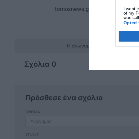
tornosnews.gr
I want t
of my P
was col
Opted 
Η ανωνυμία είναι το καλύτερο 
Σχόλια 0
Πρόσθεσε ένα σχόλιο
ΟΝΟΜΑ
ΤΙΤΛΟΣ