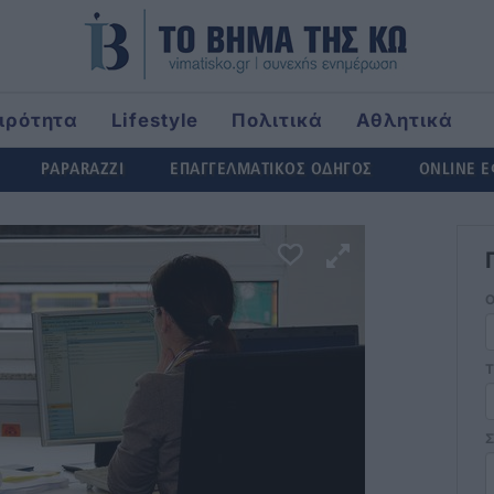
ιρότητα
Lifestyle
Πολιτικά
Αθλητικά
ld
PAPARAZZI
ΕΠΑΓΓΕΛΜΑΤΙΚΟΣ ΟΔΗΓΟΣ
ONLINE 
Τ
Σ