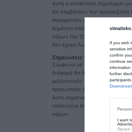
Αυτή η κατάσταση δημιουργεί μι
θα λαμβάνουν την προσαύξηση τ
παραμένουν με τις προηγούμενες
δημόσιοι υπάλληλοι που είδαν τ
vimatisko.
νόμων του 2015, τώρα βλέπουν ν
If you wish 
δεν έχουν λυθεί.
sensitive in
confirm you
Σημειώσεις για τις Προσωπικ
continue se
Σύμφωνα με τον νόμο 4354/2015
information 
διαφορά θα δουν αυτές τις διαφο
further disc
participants
μελλοντικές τους αυξήσεις. Η νέ
Downstream 
προσωπικής διαφοράς μόνο εάν 
Αυτό σημαίνει ότι η κατάσταση μ
υπάλληλοι θα εξακολουθούν να 
Persona
νόμων.
I want 
Advertis
Opted 