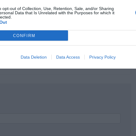
o opt-out of Collection, Use, Retention, Sale, and/or Sharing
ersonal Data that Is Unrelated with the Purposes for which it
lected.
Out
CONFIRM
κρησφύγετο δειλίας και χυδαιότητας!
Data Deletion
Data Access
Privacy Policy