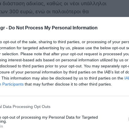
α διάσταση αδικίας, καθώς οι νέοι υπάλληλοι
ων 300 ευρώ, ενώ οι παλαιότεροι θα
 μισθοδοσίες τους. Όπως αναφέρεται, οι
ις αποδοχές τους να μειώνονται λόγω των
gr -
Do Not Process My Personal Information
α διατηρούνται μισθολογικές διαφορές που
to opt-out of the sale, sharing to third parties, or processing of your per
formation for targeted advertising by us, please use the below opt-out s
r selection. Please note that after your opt-out request is processed y
ές Διαφορές
eing interest-based ads based on personal information utilized by us or
, οι υπάλληλοι που κατέχουν προσωπική
disclosed to third parties prior to your opt-out. You may separately opt-
ρές να υπολογίζονται διαφορετικά για τις
losure of your personal information by third parties on the IAB’s list of
. This information may also be disclosed by us to third parties on the
IA
α ρύθμιση επιτρέπει τη σταδιακή μείωση της
Participants
that may further disclose it to other third parties.
οι νέες αποδοχές τους υπερβούν τα 300 ευρώ.
πορεί να βελτιωθεί μελλοντικά, αλλά οι
υφίστανται τις επιπτώσεις των προηγούμενων
l Data Processing Opt Outs
to opt-out of processing my Personal Data for Targeted
ing.
In