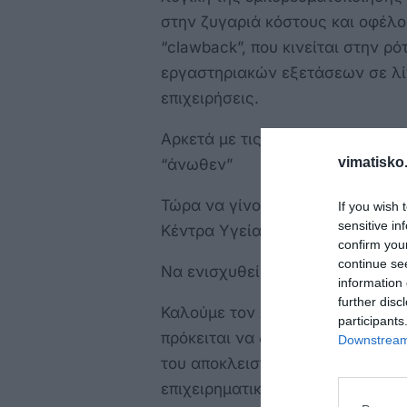
στην ζυγαριά κόστους και οφέλο
“clawback”, που κινείται στην 
εργαστηριακών εξετάσεων σε λί
επιχειρήσεις.
Αρκετά με τις καθυστερήσεις, τι
vimatisko.
“άνωθεν”
Τώρα να γίνουν προσλήψεις μόνι
If you wish 
sensitive in
Κέντρα Υγείας.
confirm you
continue se
Να ενισχυθεί τεχνολογικός εξοπ
information 
further disc
Καλούμε τον λαό της Κω να διεκ
participants
πρόκειται να δώσει λύση στα πρ
Downstream 
του αποκλειστικά δημόσιου και 
επιχειρηματικής δραστηριότητας