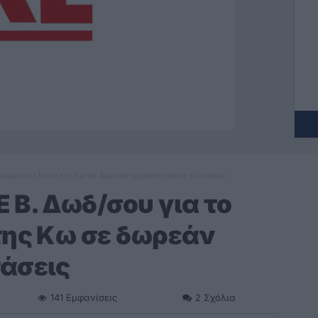
καίωμα του λαού της Κω σε δωρεάν εργαστηριακές εξετάσεις
 Β. Δωδ/σου για το
της Κω σε δωρεάν
τάσεις
141
Εμφανίσεις
2
Σχόλια