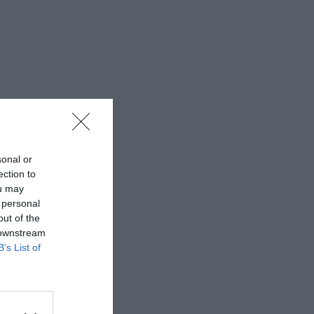
sonal or
ection to
ou may
 personal
out of the
 downstream
B’s List of