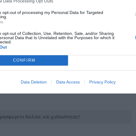
l Data Processing Opt Outs
ργηση των ασφαλιστικών εισφορών για τον
to opt-out of processing my Personal Data for Targeted
ing.
In
o opt-out of Collection, Use, Retention, Sale, and/or Sharing
ersonal Data that Is Unrelated with the Purposes for which it
επιστημονικές υπηρεσίες όλων των
lected.
ονται με αξιοπρεπή αμοιβή και σίγουρα σε
Out
εργασιακές συνθήκες .
CONFIRM
Data Deletion
Data Access
Privacy Policy
κρησφύγετο δειλίας και χυδαιότητας!