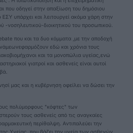
μές . Η ιδιωτικοποίηση και η επιχειρηματική
αι που οδηγεί στην απαξίωση του δημόσιου
ο ΕΣΥ υπάρχει και λειτουργεί ακόμα χάρη στην
ού -νοσηλευτικού-διοικητικού του προσωπικού.
ebate που και τα δυο κόμματα ,με την αποδοχή
υνάμεωνεφαρμόζουν εδώ και χρόνια τους
μακοβιομήχανοι και τα μονοπώλια υγείας,ενώ
τηριακοί γιατροί και ασθενείς είναι αυτοί
βά.
νησί μας και η κυβέρνηση οφείλει να δώσει την
 τους πολύμορφους "κόφτες" των
στερούν τους ασθενείς από τις αναγκαίες
οφαρμακευτική περίθαλψη. Αντιπαλεύει την
της Υγείας, που βάζει την υγεία των ασθενών