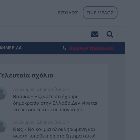
ΕΙΣΟΔΟΣ
ΓΙΝΕ ΜΕΛΟΣ
ΕΦΗΜΕΡΙΔΑ
Χρήσιμα τηλέφωνα
Τελευταία σχόλια
Ανώνυμος: Σήμερα (09:31)
Βασικα
-
Ξεχνάτε ότι έχουμε
δημοκρατία στην Ελλάδα.Δεν γίνεται
να πει δουκευτε και υπογράψτε
σύμβαση με τον ΕΟΠΥΥ.Εγω βλέπω ότι
Ανώνυμος: Σήμερα (09:31)
έχουν γίνει ξεφτίλα οι γιατροί που
καλοπιανετε λαϊκίζοντας.Δεν τους
Κως
-
Να και μια ολοκληρωμενη και
ζητάει κάνει να βάλουν από την τσέπη
σωστη τοποθετηση στο ζητημα αυτο!