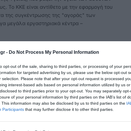
υς. Το ΚΚΕ είναι αντίθετο με την εφαρμογή του
ρότα της συγκέντρωσης της "αγοράς" των
γα μεγάλα εργαστηριακά κέντρα –
ς υποσχέσεις και τις δήθεν παρεμβάσεις
gr -
Do Not Process My Personal Information
μου προσωπικού στο νοσοκομείο και στα
to opt-out of the sale, sharing to third parties, or processing of your per
formation for targeted advertising by us, please use the below opt-out s
r selection. Please note that after your opt-out request is processed y
eing interest-based ads based on personal information utilized by us or
λισμός του νοσοκομείου.
disclosed to third parties prior to your opt-out. You may separately opt-
losure of your personal information by third parties on the IAB’s list of
δικήσει αγωνιστικά την μοναδική πρόταση που
. This information may also be disclosed by us to third parties on the
IA
οβλήματά του δλδ την θωράκιση
Participants
that may further disclose it to other third parties.
δωρεάν συστήματος υγείας με κατάργηση κάθε
, καθώς και της καθολικής υγειονομικής