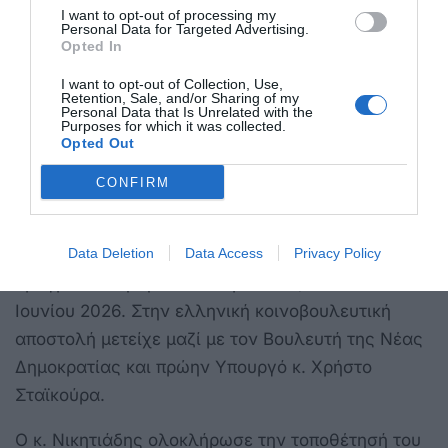
σημείο αναφοράς στην καταληκτική παρέμβαση
I want to opt-out of processing my
Personal Data for Targeted Advertising.
του βασικού ομιλητή, ο οποίος αναφέρθηκε δύο
Opted In
φορές στα όσα επισήμανε ο Βουλευτής
I want to opt-out of Collection, Use,
Δωδεκανήσου και έκλεισε τις εργασίες δίνοντας
Retention, Sale, and/or Sharing of my
Personal Data that Is Unrelated with the
έμφαση στην ανάγκη να υπάρξουν δράσεις και
Purposes for which it was collected.
Opted Out
όχι θεωρίες.
CONFIRM
Ο κ. Νικητιάδης συμμετείχε στις εργασίες της
Συνάντησης της Κοινοβουλευτικής Ομάδας για
Data Deletion
Data Access
Privacy Policy
την Τεχνητή Νοημοσύνη του ΟΟΣΑ, που
πραγματοποιήθηκε στο Παρίσι στις 11 και 12
Ιουνίου 2026. Στην ελληνική κοινοβουλευτική
αποστολή μετείχε μαζί με τον Βουλευτή της Νέας
Δημοκρατίας και πρώην Υπουργό κ. Χρήστο
Σταϊκούρα.
Ο κ. Νικητιάδης ολοκλήρωσε την τοποθέτησή του