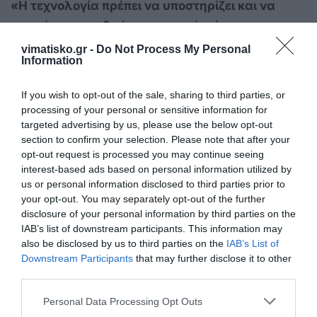
«Η τεχνολογία πρέπει να υποστηρίζει και να
ενισχύει την ανθρώπινη εργασία, όχι να την
υποτιμά. Πρέπει πάντα να σέβεται τους
vimatisko.gr -
Do Not Process My Personal
Information
εργαζόμενους και τους πολίτες που επηρεάζει»,
ανέφερε χαρακτηριστικώς.
If you wish to opt-out of the sale, sharing to third parties, or
processing of your personal or sensitive information for
Κλείνοντας την παρέμβασή του, ο κ. Νικητιάδης
targeted advertising by us, please use the below opt-out
κάλεσε τους συμμετέχοντες να περάσουν από τη
section to confirm your selection. Please note that after your
opt-out request is processed you may continue seeing
θεωρητική συζήτηση στη συγκεκριμένη πολιτική
interest-based ads based on personal information utilized by
δράση. Πρότεινε, στην επόμενη συνεδρίαση της
us or personal information disclosed to third parties prior to
Κοινοβουλευτικής Ομάδας, κάθε συμμετέχων να
your opt-out. You may separately opt-out of the further
disclosure of your personal information by third parties on the
είναι προετοιμασμένος να παρουσιάσει με ποιον
IAB’s list of downstream participants. This information may
τρόπο μετέφρασε τα συμπεράσματα της
also be disclosed by us to third parties on the
IAB’s List of
συνάντησης σε συγκεκριμένες πολιτικές
Downstream Participants
that may further disclose it to other
third parties.
πρωτοβουλίες στη χώρα του.
Personal Data Processing Opt Outs
Η τοποθέτηση του κ. Νικητιάδη αποτέλεσε