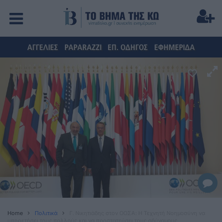
ΑΓΓΕΛΙΕΣ
PAPARAZZI
ΕΠ. ΟΔΗΓΟΣ
ΕΦΗΜΕΡΙΔΑ
Home
Πολιτικά
Γ. Νικητιάδης στον ΟΟΣΑ: Η Τεχνητή Νοημοσύνη να
υπηρετήσει τους πολλούς και να προστατεύσει τους αδύναμους