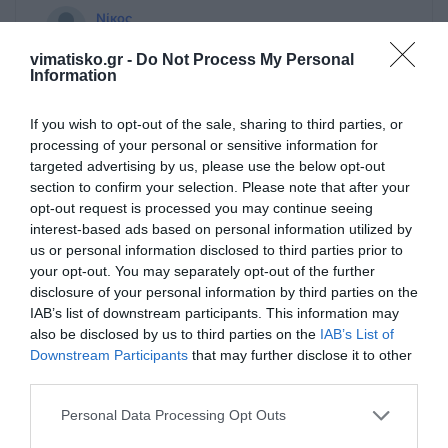
Νίκος
15/06 - 10:57
vimatisko.gr -
Do Not Process My Personal
Information
Έλεος...
Παππά κοίτα να σώσεις το τομάρι σου και
If you wish to opt-out of the sale, sharing to third parties, or
να ανοίξεις το δικό σου δρόμο για
processing of your personal or sensitive information for
επανακλογη μέσω Ρόδου μόνο γιατί στα
targeted advertising by us, please use the below opt-out
υπόλοιπα Νησιά είσαι ΑΝΕΠΙΘΎΜΗΤΟΣ!!!!
section to confirm your selection. Please note that after your
opt-out request is processed you may continue seeing
interest-based ads based on personal information utilized by
Δεν Ξεχνω
15/06 - 04:18
us or personal information disclosed to third parties prior to
your opt-out. You may separately opt-out of the further
disclosure of your personal information by third parties on the
Μας δουλευεις
IAB’s list of downstream participants. This information may
Και το 2022 στην αιθουσα του Δημοτικού
also be disclosed by us to third parties on the
IAB’s List of
συμβουλίου τι μας έλεγε ο Κούλης ρε
Downstream Participants
that may further disclose it to other
Γιάννη;;;;; Για άλλο νοσοκομείο μιλούσε;;
third parties.
Σανό μας δίνεις να μασάμε μετα από
τέσσερα χρόνια;;;;
Personal Data Processing Opt Outs