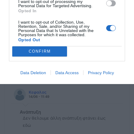
I want to opt-out of processing my
Personal Data for Targeted Advertising.
Ανώνυμος
Opted In
14/06 - 18:54
I want to opt-out of Collection, Use,
μας δουλευουν κανονικα
Retention, Sale, and/or Sharing of my
Personal Data that Is Unrelated with the
Για την ιστορια θα πεσει μεγαλο γυρισμα
Purposes for which it was collected.
της πλατης στην ΝΔ στις εκλογες των
Opted Out
Γιατρων η ΝΔ εχασε πανω απο 60% της
CONFIRM
πανελληνιας δυναμης τηςΦανταστειτε απο
τους επιστημονες φτυσιμο που τρωτε απο
τους πολιτες δεν θα βρισκεται ουτε την
Data Deletion
Data Access
Privacy Policy
ψηφο σαςΤΕΛΟΣ ΕΠΟΧΗΣ!!!
Κεφαλος
14/06 - 11:49
Ανάπτυξη
Δεν θελουμε άλλη ανάπτυξη φτάνει έως
εδώ