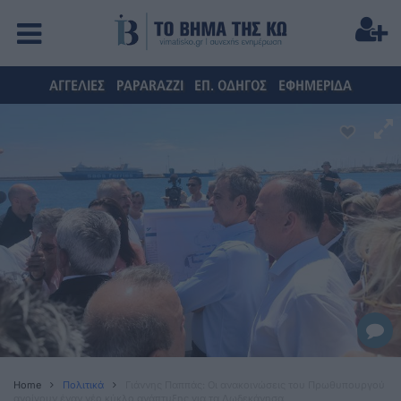
ΑΓΓΕΛΙΕΣ
PAPARAZZI
ΕΠ. ΟΔΗΓΟΣ
ΕΦΗΜΕΡΙΔΑ
Home
Πολιτικά
Γιάννης Παππάς: Οι ανακοινώσεις του Πρωθυπουργού
ανοίγουν έναν νέο κύκλο ανάπτυξης για τα Δωδεκάνησα