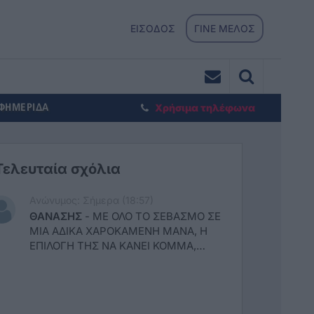
ΕΙΣΟΔΟΣ
ΓΙΝΕ ΜΕΛΟΣ
ΕΦΗΜΕΡΙΔΑ
Χρήσιμα τηλέφωνα
Τελευταία σχόλια
Ανώνυμος: Σήμερα (18:57)
ΘΑΝΑΣΗΣ
-
ΜΕ ΟΛΟ ΤΟ ΣΕΒΑΣΜΟ ΣΕ
ΜΙΑ ΑΔΙΚΑ ΧΑΡΟΚΑΜΕΝΗ ΜΑΝΑ, Η
ΕΠΙΛΟΓΗ ΤΗΣ ΝΑ ΚΑΝΕΙ ΚΟΜΜΑ,
ΗΤΑΝ ΛΑΘΟΣ. ΤΟ ΚΟΜΜΑ ΧΡΕΙΑΖΕΤΑΙ
ΑΡΧΕΣ, ΙΔΕΟΛΟΓΙΑ, ΘΕΣΕΙΣ,
ΠΡΟΓΡΑΜΜΑ. ΚΑΙ ΚΥΡΙΩΣ ΙΚΑΝΑ
ΣΤΕΛΕΧΗ. ΜΕΧΡΙ ΣΤΙΓΜΗΣ ΔΕΝ