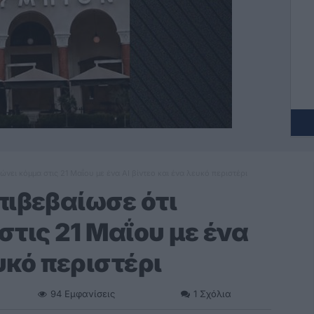
νει κόμμα στις 21 Μαΐου με ένα AI βίντεο και ένα λευκό περιστέρι
πιβεβαίωσε ότι
τις 21 Μαΐου με ένα
υκό περιστέρι
94
Εμφανίσεις
1
Σχόλια