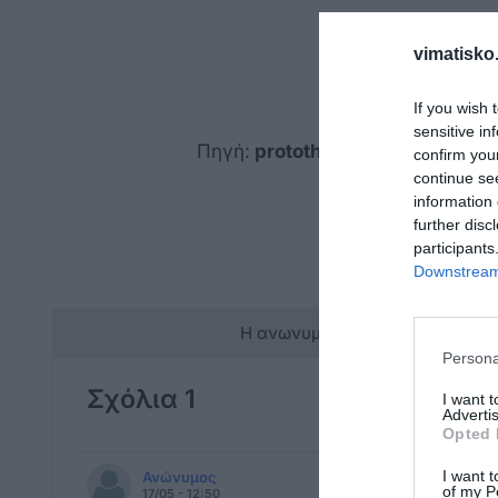
vimatisko.
If you wish 
sensitive in
Πηγή:
protothema.gr
confirm you
continue se
information 
further disc
participants
Downstream 
Η ανωνυμία είναι το καλύτερο 
Persona
Σχόλια 1
I want 
Advertis
Opted 
I want t
Ανώνυμος
of my P
17/05 - 12:50