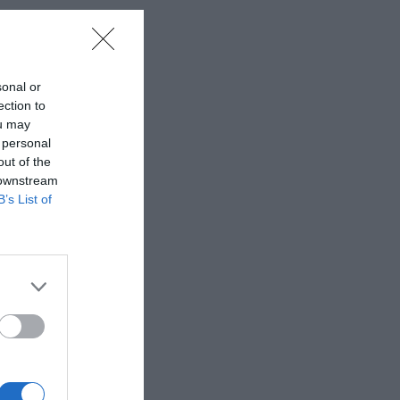
sonal or
ection to
ou may
 personal
out of the
 downstream
B’s List of