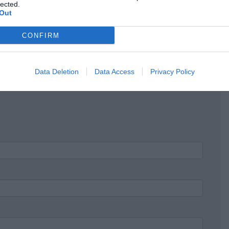
lected.
Out
ΝΗ ΜΑΝΑ, Η ΕΠΙΛΟΓΗ ΤΗΣ ΝΑ ΚΑΝΕΙ ΚΟΜΜΑ, ΗΤΑΝ
CONFIRM
ΙΑ, ΘΕΣΕΙΣ, ΠΡΟΓΡΑΜΜΑ. ΚΑΙ ΚΥΡΙΩΣ ΙΚΑΝΑ
Data Deletion
Data Access
Privacy Policy