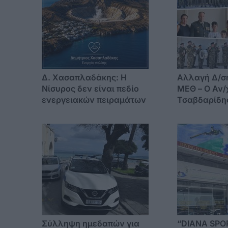
Δ. Χασαπλαδάκης: Η
Αλλαγή Δ/σ
Νίσυρος δεν είναι πεδίο
ΜΕΘ – Ο Αν/
ενεργειακών πειραμάτων
Τσαβδαρίδη
στον Αν/χη Γ
Παναγιωτό
Σύλληψη ημεδαπών για
“DIANA SPO