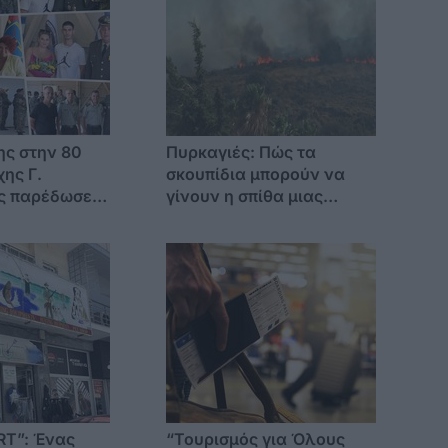
ης στην 80
Πυρκαγιές: Πώς τα
χης Γ.
σκουπίδια μπορούν να
ς παρέδωσε
γίνουν η σπίθα μιας
.
μεγάλης καταστροφής
πουλο
στα νησιά
RT”: Ένας
“Τουρισμός για Όλους