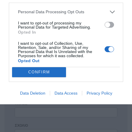
third parties.
Η ανωνυμία είναι το καλύτερο κρησφύγετο δειλίας και
Personal Data Processing Opt Outs
χυδαιότητας!
I want to opt-out of processing my
Personal Data for Targeted Advertising.
Opted In
Σχόλια 0
I want to opt-out of Collection, Use,
Retention, Sale, and/or Sharing of my
Personal Data that Is Unrelated with the
Purposes for which it was collected.
Opted Out
Πρόσθεσε ένα σχόλιο
CONFIRM
ΟΝΟΜΑ
Data Deletion
Data Access
Privacy Policy
ΤΙΤΛΟΣ
ΣΧΟΛΙΟ