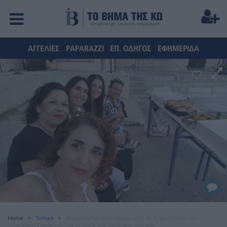
ΑΓΓΕΛΙΕΣ
PAPARAZZI
ΕΠ. ΟΔΗΓΟΣ
ΕΦΗΜΕΡΙΔΑ
Home
Τοπικά
Αποχαιρετιστήριο πάρτυ από το Σ/γο Γονέων του
Γυμνασίου Ζηπαριου για τη λήξη της σχολικής χρονιάς