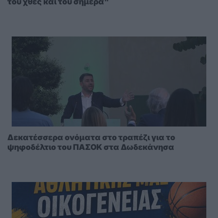
του χθες και του σήμερα"
Δεκατέσσερα ονόματα στο τραπέζι για το
ψηφοδέλτιο του ΠΑΣΟΚ στα Δωδεκάνησα