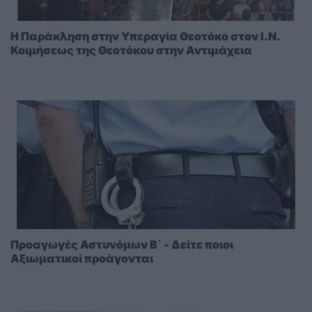
Η Παράκληση στην Υπεραγία Θεοτόκο στoν I.N.
Κοιμήσεως της Θεοτόκου στην Αντιμάχεια
Προαγωγές Αστυνόμων Β΄ - Δείτε ποιοι
Αξιωματικοί προάγονται