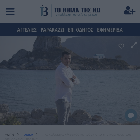
ΑΓΓΕΛΙΕΣ
PAPARAZZI
ΕΠ. ΟΔΗΓΟΣ
ΕΦΗΜΕΡΙΔΑ
Home
Τοπικά
Γ. Κοκαλάκης: «Λευκός καπνός» από την καμινάδα του
Δημαρχείου της Κω;