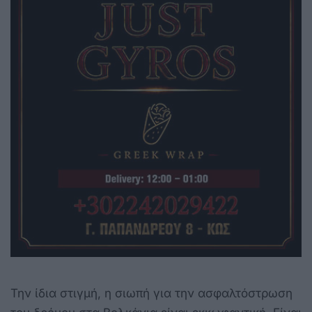
Την ίδια στιγμή, η σιωπή για την ασφαλτόστρωση