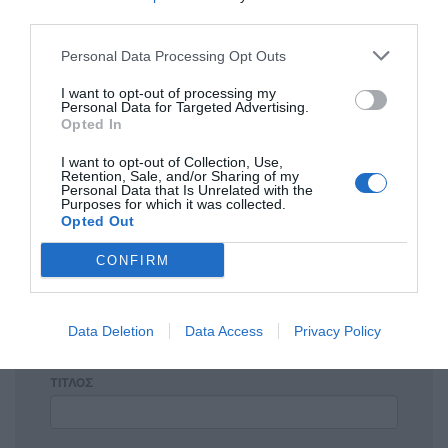
third parties.
Personal Data Processing Opt Outs
Η ανωνυμία είναι το καλύτερο κρησφύγετο δειλίας και
I want to opt-out of processing my
χυδαιότητας!
Personal Data for Targeted Advertising.
Opted In
Σχόλια 0
I want to opt-out of Collection, Use,
Retention, Sale, and/or Sharing of my
Personal Data that Is Unrelated with the
Purposes for which it was collected.
Opted Out
Πρόσθεσε ένα σχόλιο
CONFIRM
ΟΝΟΜΑ
Data Deletion
Data Access
Privacy Policy
ΤΙΤΛΟΣ