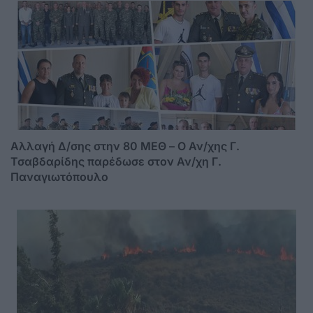
Αλλαγή Δ/σης στην 80 ΜΕΘ – Ο Αν/χης Γ.
Τσαβδαρίδης παρέδωσε στον Αν/χη Γ.
Παναγιωτόπουλο