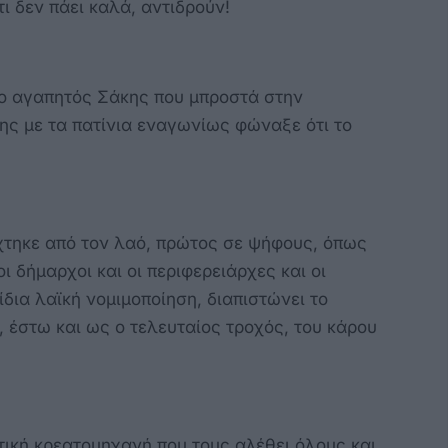
τι δεν πάει καλά, αντιδρούν!
ο αγαπητός Σάκης που μπροστά στην
ς με τα πατίνια εναγωνίως φώναξε ότι το
τηκε από τον λαό, πρώτος σε ψήφους, όπως
οι δήμαρχοι και οι περιφερειάρχες και οι
δια λαϊκή νομιμοποίηση, διαπιστώνει το
, έστω και ως ο τελευταίος τροχός, του κάρου
τική κρεατομηχανή που τους αλέθει όλους και