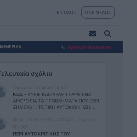
ΕΙΣΟΔΟΣ
ΓΙΝΕ ΜΕΛΟΣ
ΕΦΗΜΕΡΙΔΑ
Χρήσιμα τηλέφωνα
Τελευταία σχόλια
Ανώνυμος: Σήμερα (13:36)
ΚΩΣ
-
ΚΥΡΙΕ ΚΑΙΣΑΡΛΗ ΓΡΑΨΕ ΕΝΑ
ΑΡΘΡΟ ΓΙΑ ΤΑ ΠΡΟΒΛΗΜΑΤΑ ΠΟΥ ΕΧΕΙ
ΣΗΜΕΡΑ Η ΤΟΠΙΚΗ ΑΥΤΟΔΙΟΙΚΗΣΗ.
ΔΕΝ ΜΠΟΡΕΙ ΝΑ ΠΡΟΣΛΑΒΕΙ,
ΠΡΟΣ ΣΑΚΗ --ΠΡΟΣ ΣΧΟΛΙΑ..: Σήμερα
ΛΙΓΟΣΤΕΨΕ ΤΟ ΠΡΟΣΩΠΙΚΟ ΣΤΟ
ΠΡΑΣΙΝΟ, ΣΤΗΝ ΚΑΘΑΡΙΟΤΗΤΑ, ΣΤΙΣ
(13:36)
ΥΠΗΡΕΣΙΕΣ. ΤΑ ΚΟΝΔΥΛΙΑ ΑΠΟ ΤΟ
ΠΕΡΙ ΑΥΤΟΚΡΙΤΙΚΗΣ ΤΟΥ