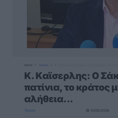
Home
Τοπικά
Κ. Καϊσερλης: Ο Σάκης Χατζηπέτρος, τα πατίν
Κ. Καϊσερλης: Ο Σά
πατίνια, το κράτος 
αλήθεια...
Τοπικά
31/05/2026