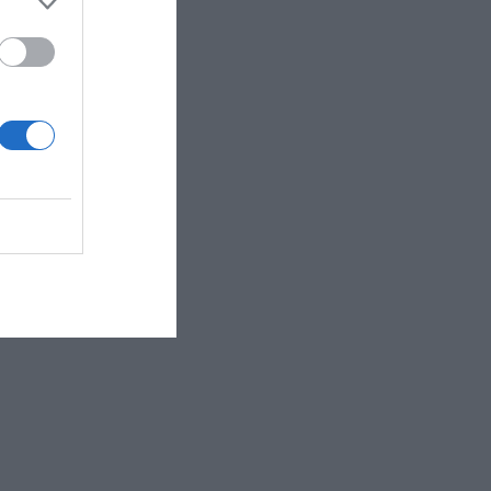
ανάληση σου φανερώνεις την
ποιότητα της πολιτικής που κατέχεις.
Είναι ακριβές ότι η πολιτική είναι μια
κρεατομηχανή.και αυτό το σύστημα
πρέπει να αλλάξει