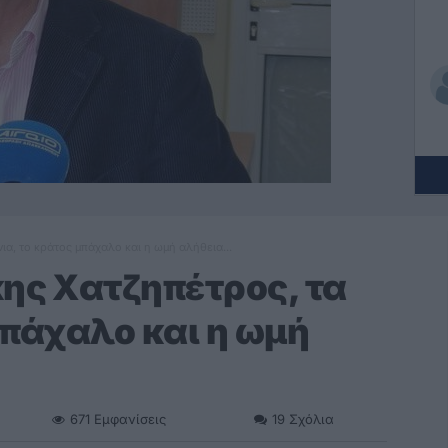
ια, το κράτος μπάχαλο και η ωμή αλήθεια...
κης Χατζηπέτρος, τα
μπάχαλο και η ωμή
671
Εμφανίσεις
19
Σχόλια