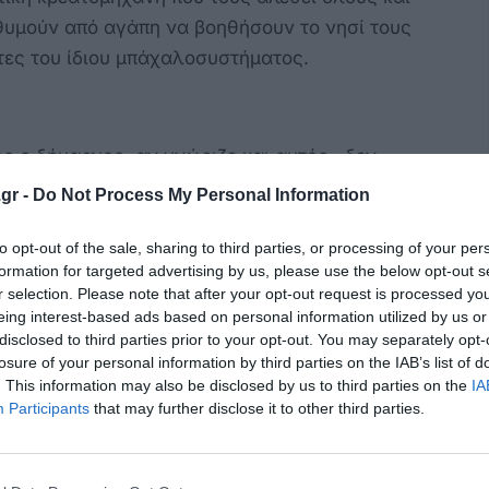
ιθυμούν από αγάπη να βοηθήσουν το νησί τους
έτες του ίδιου μπάχαλοσυστήματος.
ος ο δήμαρχος, αν γνώριζε και αυτός, δεν
έρμη αυτοδιοίκηση! Την ιστορία που
gr -
Do Not Process My Personal Information
σεις και τα δικαιώματα του! Πόσο βαρύ είναι
ς λαού! Το φορτίο που θα σηκώσει και που
to opt-out of the sale, sharing to third parties, or processing of your per
formation for targeted advertising by us, please use the below opt-out s
η ζωή και την περιουσία του κάθε πολίτη!
r selection. Please note that after your opt-out request is processed y
eing interest-based ads based on personal information utilized by us or
disclosed to third parties prior to your opt-out. You may separately opt-
losure of your personal information by third parties on the IAB’s list of
ός πολίτης εξαιτίας της καλοσύνης και της
. This information may also be disclosed by us to third parties on the
IA
υμπατριώτες και τον άφησαν να αυτοσχεδιάζει!
Participants
that may further disclose it to other third parties.
ετατράπηκε σε εργάτη να κουβαλά καρέκλες,
καλεί για χορηγίες, να βάζει από τη τσέπη του,