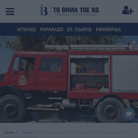
ΑΓΓΕΛΙΕΣ
PAPARAZZI
ΕΠ. ΟΔΗΓΟΣ
ΕΦΗΜΕΡΙΔΑ
Home
Τοπικά
Nέο πρόστιμο (1.953 ευρώ) από την Πυροσβεστική Κω
για παράνομη καύση