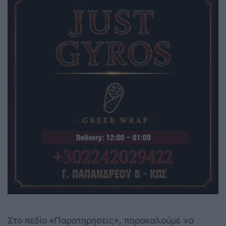
Στο πεδίο «Παρατηρήσεις», παρακαλούμε να