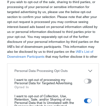
If you wish to opt-out of the sale, sharing to third parties, or
processing of your personal or sensitive information for
targeted advertising by us, please use the below opt-out
section to confirm your selection. Please note that after your
opt-out request is processed you may continue seeing
Η ανωνυμία είναι το καλύτερο κρησφύγετο δειλίας και
interest-based ads based on personal information utilized by
χυδαιότητας!
us or personal information disclosed to third parties prior to
your opt-out. You may separately opt-out of the further
disclosure of your personal information by third parties on the
Σχόλια 0
IAB’s list of downstream participants. This information may
also be disclosed by us to third parties on the
IAB’s List of
Downstream Participants
that may further disclose it to other
third parties.
Πρόσθεσε ένα σχόλιο
Personal Data Processing Opt Outs
I want to opt-out of processing my
ΟΝΟΜΑ
Personal Data for Targeted Advertising.
Opted In
I want to opt-out of Collection, Use,
Retention, Sale, and/or Sharing of my
ΤΙΤΛΟΣ
Personal Data that Is Unrelated with the
Purposes for which it was collected.