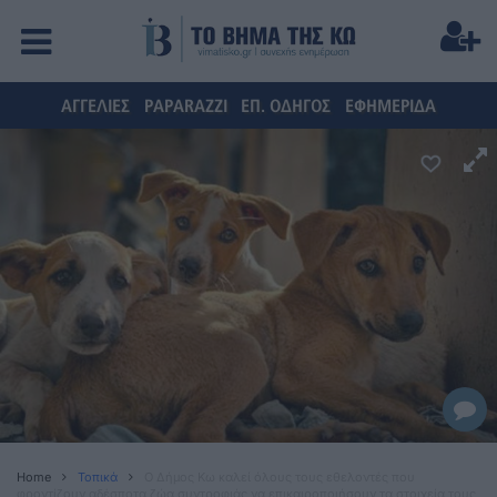
ΑΓΓΕΛΙΕΣ
PAPARAZZI
ΕΠ. ΟΔΗΓΟΣ
ΕΦΗΜΕΡΙΔΑ
Home
Τοπικά
Ο Δήμος Κω καλεί όλους τους εθελοντές που
φροντίζουν αδέσποτα ζώα συντροφιάς να επικαιροποιήσουν τα στοιχεία τους