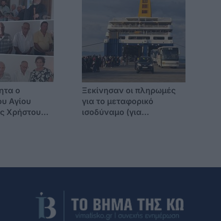
ητα ο
Ξεκίνησαν οι πληρωμές
ου Αγίου
για το μεταφορικό
ς Χρήστου
ισοδύναμο (για
Παράκληση
μετακινήσεις από 1η
ία Θεοτόκο
Ιουλίου έως 31η
ώργιο
Δεκεμβρίου 2025)
ίου