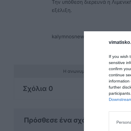
Την υπόθεση διερευνά η Λιμενικ
εξέλιξη.
kalymnosnews.gr
vimatisko.
If you wish 
sensitive in
confirm you
Η ανωνυμία είναι το καλύτερο 
continue se
information 
Σχόλια 0
further disc
participants
Downstream 
Πρόσθεσε ένα σχόλιο
Persona