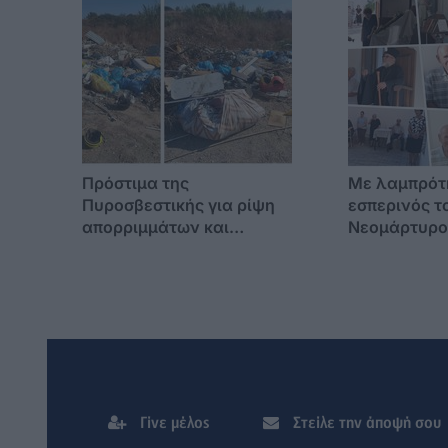
Πρόστιμα της
Mε λαμπρότ
Πυροσβεστικής για ρίψη
εσπερινός τ
απορριμμάτων και
Νεομάρτυρο
καυστών υλικών στο
και η Ιερά 
Μαστιχάρι
στην Υπεραγ
στον Αγ. Γε
Αρρεναγωγε
Γίνε μέλος
Στείλε την άποψή σου