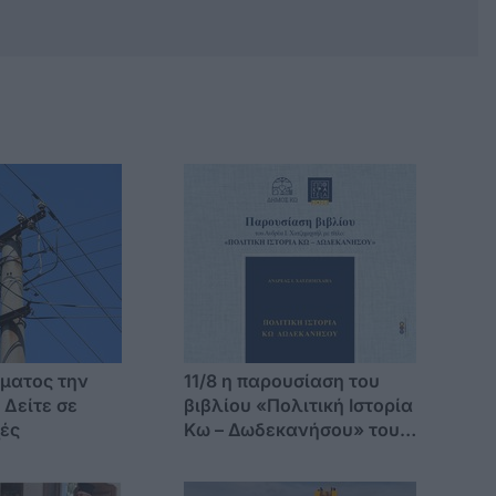
ματος την
11/8 η παρουσίαση του
 Δείτε σε
βιβλίου «Πολιτική Ιστορία
χές
Κω – Δωδεκανήσου» του
Ανδρέα Χατζημιχαήλ