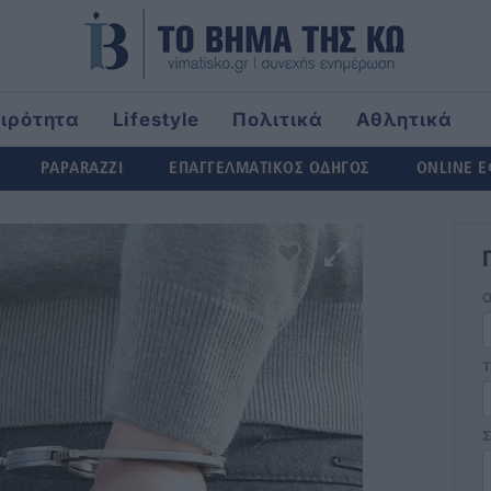
αιρότητα
Lifestyle
Πολιτικά
Αθλητικά
ld
PAPARAZZI
ΕΠΑΓΓΕΛΜΑΤΙΚΟΣ ΟΔΗΓΟΣ
ONLINE 
Τ
Σ