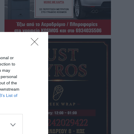
sonal or
ection to
ou may
 personal
out of the
 downstream
B’s List of