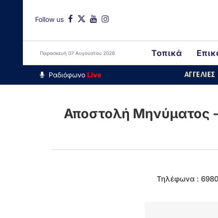
Follow us
Τοπικά
Επικ
Παρασκευή 07 Αυγούστου 2026
Around The Wo
Ραδιόφωνο
Live
ΑΓΓΕΛΙΕΣ
Αποστολή Μηνύματος -
Τηλέφωνα : 698