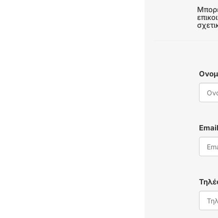
Μπορε
επικο
σχετι
Ονο
Emai
Τηλ