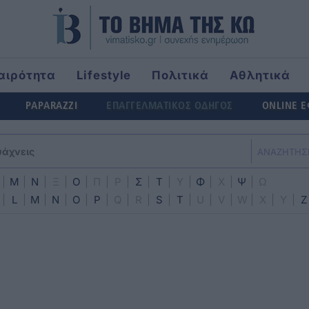
αιρότητα
Lifestyle
Πολιτικά
Αθλητικά
rld
PAPARAZZI
ΕΠΑΓΓΕΛΜΑΤΙΚΟΣ ΟΔΗΓΟΣ
ONLINE 
ΑΝΑΖΗΤΗΣ
|
Μ
|
Ν
|
Ξ
|
Ο
|
Π
|
Ρ
|
Σ
|
Τ
|
Υ
|
Φ
|
Χ
|
Ψ
|
Ω
|
L
|
M
|
N
|
O
|
P
|
Q
|
R
|
S
|
T
|
U
|
V
|
W
|
X
|
Y
|
Z