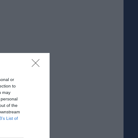
sonal or
ection to
ou may
 personal
out of the
 downstream
B’s List of