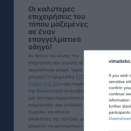
Οι καλύτερες
επιχειρήσεις του
τόπου μαζεμένες
σε έναν
επαγγελματικό
οδηγό!
Αν θέλεις να κάνεις την
vimatisko.
επιχείρησή σου γνωστή σε
περισσότερο κόσμο, τώρα
If you wish 
μπορείς! Η εφημερίδα «
TO
sensitive in
ΒΗΜΑ ΤΗΣ ΚΩ
» σου παρέχει
confirm you
την δυνατότητα να ανεβάσεις
continue se
μια σύντομη παρουσίαση της
information 
επιχείρησής σου εντελώς
further disc
δωρεάν, και όλοι οι
participants
Downstream 
επισκέπτες της σελίδας μας
μπορούν να μετατραπούν σε