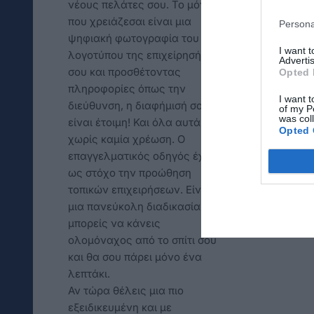
νέους πελάτες σου. Το μόνο
που χρειάζεσαι είναι μια
Persona
ψηφιακή φωτογραφία του
I want 
λογοτύπου της επιχείρησής
Advertis
σου και προσθέτοντας
Opted 
πληροφορίες όπως την
I want t
διεύθυνση, η διαφήμισή σου
of my P
was col
είναι έτοιμη! Και όλα αυτά,
Opted 
χωρίς καμία χρέωση. Ο
επαγγελματικός οδηγός έχει
ως στόχο την προώθηση
τοπικών επιχειρήσεων. Είναι
μια πανεύκολη διαδικασία που
μπορείς να κάνεις
ολομόναχος από το σπίτι σου
και θα σου πάρει μόνο ένα
λεπτάκι.
Αν τώρα θέλεις μια πιο
εξειδικευμένη και με