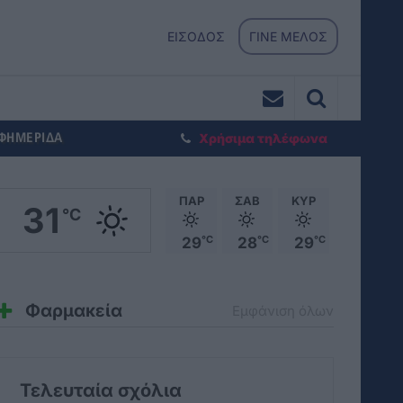
ΕΙΣΟΔΟΣ
ΓΙΝΕ ΜΕΛΟΣ
ΕΦΗΜΕΡΙΔΑ
Χρήσιμα τηλέφωνα
ΠΑΡ
ΣΑΒ
ΚΥΡ
31
°C
°C
°C
°C
29
28
29
Φαρμακεία
Εμφάνιση όλων
Τελευταία σχόλια