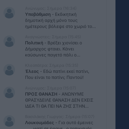
Ανώνυμος: Σήμερα (16:34)
Υποβάθμιση
-
Εκδικητική
δημοτική αρχή μόνο τους
ημέτερους βόλεψε στο χωριό το
άφησε και ρήμαξε γι'αυτό πάτωσε
Αναγνώστες: Σήμερα (15:45)
φέτος
Πολιτική
-
Βρέξει χιονίσει ο
Δήμαρχος φταιει. Κάνει
καύσωνες παγετό πάλι ο
Δήμαρχος φταιει. Εσείς τι κάνατε
Κλεοπάτρα: Σήμερα (15:35)
πριν από τόσα χρόνια;
Έλεος
-
Εδώ πατίνι εκεί πατίνι,
Που είναι το πατίνι; Παντού!
Ανώνυμος: Σήμερα (15:07)
ΠΡΟΣ ΘΑΝΑΣΗ
-
ΑΝΩΝΥΜΕ
ΘΡΑΣΥΔΕΙΛΕ ΘΑΝΑΣΗ ΔΕΝ ΕΧΕΙΣ
ΙΔΕΑ ΤΙ ΘΑ ΠΕΙ ΝΑ ΖΗΣ ΣΤΗΝ
ΥΠΕΘΡΟ ΧΕΙΜΩΝΑ ΚΑΛΟΚΑΙΡΙ
Βασιλάκης Γιωργος: Σήμερα (15:07)
ΜΙΛΑΣ ΕΚ ΤΟΥ ΑΣΦΑΛΟΥΣ ΚΑΙ
Λουκουμάδες
-
Για αυτό έμεινες
ΒΟΛΕΜΕΝΟΣ ΘΑΝΑΣΑΚΙ ΕΣΥ
.... , γιατί σε έφαγε , ο τοπικισμός .