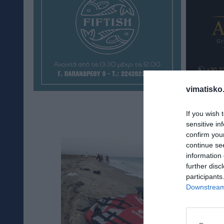
vimatisko.
If you wish 
sensitive in
confirm you
continue se
information 
further disc
participants
Downstream 