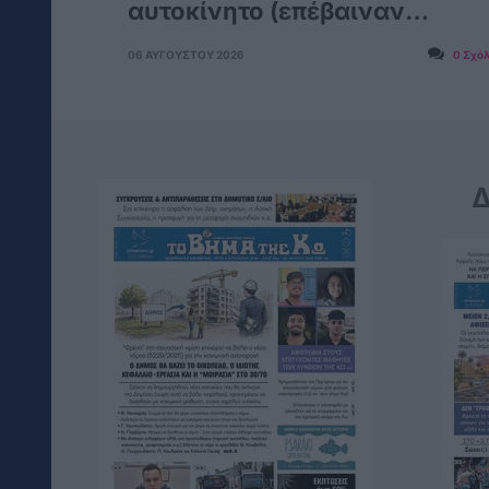
αυτοκίνητο (επέβαιναν
γυναίκα με το 5χρονο παιδί
06 ΑΥΓΟΎΣΤΟΥ 2026
0 Σχό
της)
Δ