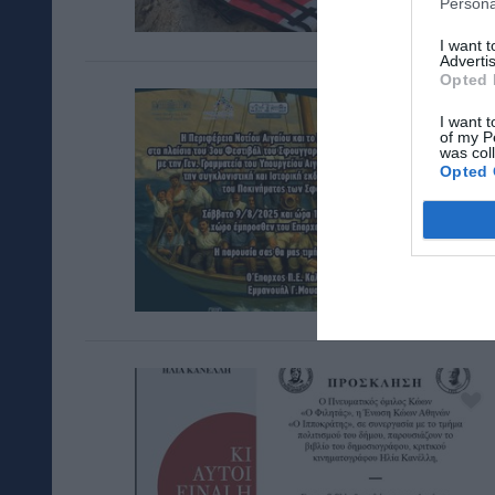
Persona
I want 
Advertis
Opted 
I want t
of my P
was col
Opted 