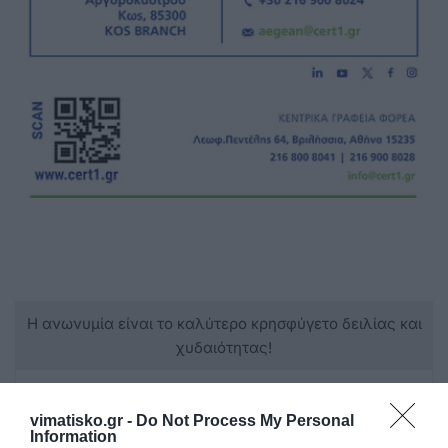
Η ανωνυμία είναι το καλύτερο κρησφύγετο δειλίας και
χυδαιότητας!
Σχόλια 2
vimatisko.gr -
Do Not Process My Personal
Information