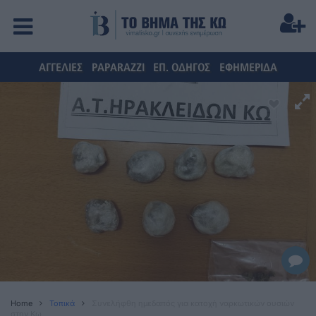
ΑΓΓΕΛΙΕΣ
PAPARAZZI
ΕΠ. ΟΔΗΓΟΣ
ΕΦΗΜΕΡΙΔΑ
Home
Τοπικά
Συνελήφθη ημεδαπός για κατοχή ναρκωτικών ουσιών
στην Κω