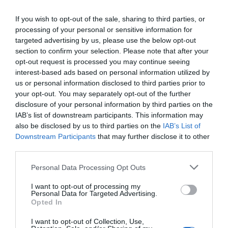
Ανώνυμος
If you wish to opt-out of the sale, sharing to third parties, or
18/07 - 17:30
processing of your personal or sensitive information for
targeted advertising by us, please use the below opt-out
Μεγάλη σύλληψη
section to confirm your selection. Please note that after your
Πιάστηκε ο Παμπλο εσκομπαρ !!!
opt-out request is processed you may continue seeing
interest-based ads based on personal information utilized by
us or personal information disclosed to third parties prior to
Ωραία...
your opt-out. You may separately opt-out of the further
17/07 - 13:47
disclosure of your personal information by third parties on the
IAB’s list of downstream participants. This information may
Τι έμεινε...
also be disclosed by us to third parties on the
IAB’s List of
... άλλοι 999...
Downstream Participants
that may further disclose it to other
third parties.
Personal Data Processing Opt Outs
Πρόσθεσε ένα σχόλιο
I want to opt-out of processing my
Personal Data for Targeted Advertising.
Opted In
ΟΝΟΜΑ
I want to opt-out of Collection, Use,