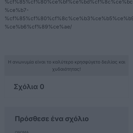
%cf%85%cf%80%ce%bf%ce%bd%cf%8c%ce%bc
%ce%b7-
%cf%85%cf%80%cf%8c%ce%b3%ce%b5%ce%b9
%ce%b6%cf%89%ce%ae/
Η ανωνυμία είναι το καλύτερο κρησφύγετο δειλίας και
χυδαιότητας!
Σχόλια 0
Πρόσθεσε ένα σχόλιο
ΟΝΟΜΑ