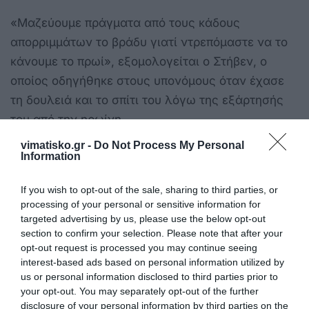
«Μαζεύουμε πράγματα από τους κάδους
απορριμμάτων το βράδυ γιατί ντρεπόμαστε να το
κάνουμε το πρωί», εξομολογείται ο Στήβεν, ο
οποίος οδηγήθηκε στους υπονόμους όταν έχασε
τη δουλειά και το σπίτι του λόγω της εξάρτησής
του από την ηρωίνη.
vimatisko.gr -
Do Not Process My Personal
Μέλη κοινοτικών οργανώσεων, τοπικών φορέων,
Information
αλλά και δημοσιογράφοι που έχουν κατέβει στους
υπονόμους και έχουν έρθει σε επικοινωνία με τους
If you wish to opt-out of the sale, sharing to third parties, or
processing of your personal or sensitive information for
ανθρώπους που ζουν εκεί, κάνουν λόγο για
targeted advertising by us, please use the below opt-out
ανθρώπους που δεν διαφέρουν σε τίποτα από
section to confirm your selection. Please note that after your
εκείνους που ζουν στην … επιφάνεια της γης.
opt-out request is processed you may continue seeing
interest-based ads based on personal information utilized by
us or personal information disclosed to third parties prior to
Πρόκειται για ανθρώπους όλων των ηλικιών που
your opt-out. You may separately opt-out of the further
έχασαν τον δρόμο τους. Άλλοι έμπλεξαν με
disclosure of your personal information by third parties on the