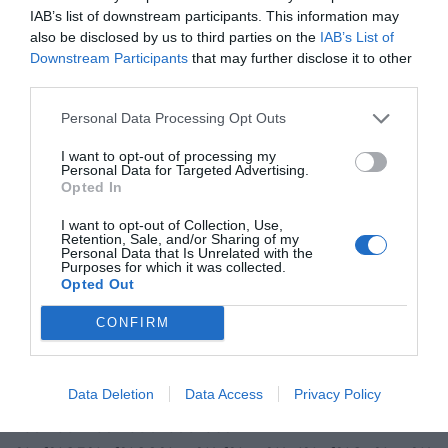
εξαρτήσεις, άλλοι υπέστησαν κάποιο σοκ που
IAB’s list of downstream participants. This information may
also be disclosed by us to third parties on the
IAB’s List of
τους κόστισε ψυχικά, ενώ αλλοι είναι βετεράνοι
Downstream Participants
that may further disclose it to other
πολέμου που ζουν με το μετατραυματικό στρες.
third parties.
Ιδιαίτερο προβληματισμό προκαλεί το γεγονός
Personal Data Processing Opt Outs
είναι εμφανή τα σημάδια ύπαρξης μικρών παιδιών
I want to opt-out of processing my
στους υπονόμους. Κανείς δεν τα έχει δει, καθώς
Personal Data for Targeted Advertising.
Opted In
οι γονείς τους τα κρύβουν από τις αρχές και τους
φορείς υπό το φόβο να τους τα πάρουν, όμως η
I want to opt-out of Collection, Use,
Retention, Sale, and/or Sharing of my
παρουσία τους μαρτυράται από τα παιχνίδια που
Personal Data that Is Unrelated with the
Purposes for which it was collected.
είναι σκορπισμένα σε αρκετά σημεία.
Opted Out
CONFIRM
https://www.aftodioikisi.com.cy/%ce%bf%ce%b9-
Data Deletion
Data Access
Privacy Policy
%ce%ac%ce%bd%ce%b8%cf%81%cf%89%cf%80
%cf%84%cf%89%ce%bd-