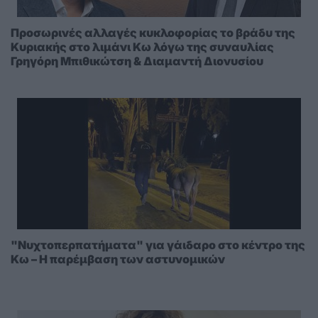
Προσωρινές αλλαγές κυκλοφορίας το βράδυ της
Κυριακής στο λιμάνι Κω λόγω της συναυλίας
Γρηγόρη Μπιθικώτση & Διαμαντή Διονυσίου
"Νυχτοπερπατήματα" για γάιδαρο στο κέντρο της
Κω – Η παρέμβαση των αστυνομικών