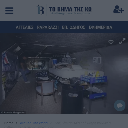
ΑΓΓΕΛΙΕΣ
PAPARAZZI
ΕΠ. ΟΔΗΓΟΣ
ΕΦΗΜΕΡΙΔΑ
Home
Around The World
Λας Βέγκας: Μία ολόκληρη κοινωνία
ανθρώπων ζει στους υπονόμους