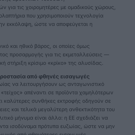
ν για τις χοιρομητέρες με ομαδικούς χώρους,
ολαπτήρια που χρησιμοποιούν τεχνολογία
ην εκκόλαψη, ώστε να αποφεύγεται η
ικό και ηθικό βάρος, οι οποίες όμως
στος προσαρμογής για τις εκμεταλλεύσεις —
κή στήριξη κρίσιμο «κρίκο» της αλυσίδας.
Προστασία από φθηνές εισαγωγές
ζωίας να λειτουργήσουν ως ανταγωνιστικό
 «τείχος» απέναντι σε προϊόντα χαμηλότερων
τι καλύτερες συνθήκες εκτροφής οδηγούν σε
ειες και τελικά μεγαλύτερη ανθεκτικότητα του
τικό μήνυμα είναι άλλο: η ΕΕ σχεδιάζει να
όντα ισοδύναμα πρότυπα ευζωίας, ώστε να μην
αγωγός από φθηνότερες εισαγωγές.