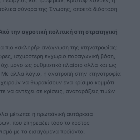
 Γεωργίας και Τροφίμων, Κριστόφ Χάνσεν, η
ατολικά σύνορα της Ένωσης, αποκτά διάσταση
πό την αγροτική πολιτική στη στρατηγική
ια πιο «σκληρή» ανάγνωση της κτηνοτροφίας:
ώρες, ισχυρότερη εγχώρια παραγωγική βάση,
 όχι μόνο ως ρυθμιστικό πλαίσιο αλλά και ως
 Με άλλα λόγια, η ανατροπή στην κτηνοτροφία
πιχειρούν να θωρακίσουν ένα κρίσιμο κομμάτι
τε να αντέχει σε κρίσεις, αναταράξεις τιμών
άλα μέτωπα: η πρωτεϊνική αυτάρκεια
ώων, που επηρεάζει τόσο το κόστος
ισμό με τα εισαγόμενα προϊόντα.