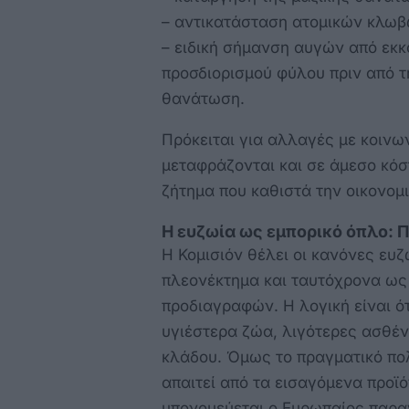
– αντικατάσταση ατομικών κλωβώ
– ειδική σήμανση αυγών από εκκ
προσδιορισμού φύλου πριν από τ
θανάτωση.
Πρόκειται για αλλαγές με κοινων
μεταφράζονται και σε άμεσο κό
ζήτημα που καθιστά την οικονομι
Η ευζωία ως εμπορικό όπλο: 
Η Κομισιόν θέλει οι κανόνες ευ
πλεονέκτημα και ταυτόχρονα ως
προδιαγραφών. Η λογική είναι ό
υγιέστερα ζώα, λιγότερες ασθέν
κλάδου. Όμως το πραγματικό πολι
απαιτεί από τα εισαγόμενα προϊ
υπονομεύεται ο Ευρωπαίος παρ