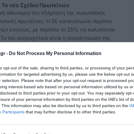
 Το νέο Σχέδιο Πρωτεϊνών
ική αδυναμία την εξάρτηση της ευρωπαϊκής
υτικές πρωτεΐνες. Η ΕΕ καταναλώνει περίπου
νών ετησίως, με περίπου το 25% να καλύπτεται
Το πιο ανησυχητικό είναι η συγκέντρωση της
ροέρχεται από μόλις έξι χώρες (Βραζιλία,
gr -
Do Not Process My Personal Information
αραγουάη). Σε περιβάλλον διεθνών εντάσεων,
τα τιμών και εφοδιασμού.
to opt-out of the sale, sharing to third parties, or processing of your per
formation for targeted advertising by us, please use the below opt-out s
ς το 2035 να αυξηθεί το ποσοστό των
r selection. Please note that after your opt-out request is processed y
 παράγονται εντός ΕΕ για ζωοτροφές από 25%
eing interest-based ads based on personal information utilized by us or
επιτευχθεί είναι η νέα Κοινή Αγροτική
disclosed to third parties prior to your opt-out. You may separately opt-
losure of your personal information by third parties on the IAB’s list of
 για ψυχανθή και ελαιούχα φυτά. Η λογική
. This information may also be disclosed by us to third parties on the
IA
 εξάρτηση από εισαγωγές, αφετέρου να
Participants
that may further disclose it to other third parties.
 με πρακτικές που μειώνουν λιπάσματα και
υ.