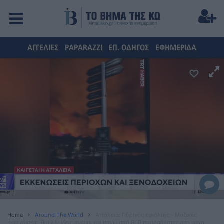
ΑΓΓΕΛΙΕΣ
PAPARAZZI
ΕΠ. ΟΔΗΓΟΣ
ΕΦΗΜΕΡΙΔΑ
Home
Around The World
Αττάλεια: Πύρινος εφιάλτης - Μαζικές
εκκενώσεις, θυελλώδεις άνεμοι και πάνω από 800 πυροσβέστες στη μάχη