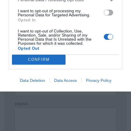
I want to opt-out of processing my
Σχόλια 0
Personal Data for Targeted Advertising.
Opted In
I want to opt-out of Collection, Use,
Retention, Sale, and/or Sharing of my
Personal Data that Is Unrelated with the
Purposes for which it was collected.
Πρόσθεσε ένα σχόλιο
Opted Out
CONFIRM
ΟΝΟΜΑ
Data Deletion
Data Access
Privacy Policy
ΤΙΤΛΟΣ
ΣΧΟΛΙΟ