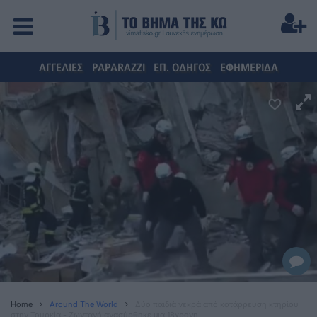
ΑΓΓΕΛΙΕΣ
PAPARAZZI
ΕΠ. ΟΔΗΓΟΣ
ΕΦΗΜΕΡΙΔΑ
Home
Around The World
Δύο παιδιά νεκρά από κατάρρευση κτηρίου
στην Τουρκία - Ζωντανή ανασύρθηκε μια 18χρονη