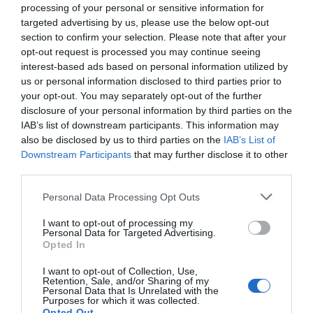
οργανώσεων και του δήμου. Χρησιμοποιούνται
processing of your personal or sensitive information for
δύο εκπαιδευμένα σκυλιά έρευνας, οκτώ
targeted advertising by us, please use the below opt-out
section to confirm your selection. Please note that after your
συσκευές ανίχνευσης εγκλωβισμένων, δύο drones
opt-out request is processed you may continue seeing
και 52 οχήματα.
interest-based ads based on personal information utilized by
us or personal information disclosed to third parties prior to
your opt-out. You may separately opt-out of the further
Οι έρευνες συνεχίζονται με εντατικούς ρυθμούς,
disclosure of your personal information by third parties on the
ενώ η νομαρχία Κοτζαέλι εξέδωσε ανακοίνωση
IAB’s list of downstream participants. This information may
εκφράζοντας ευχές για ταχεία ανάρρωση των
also be disclosed by us to third parties on the
IAB’s List of
Downstream Participants
that may further disclose it to other
τραυματιών και στήριξη στους πληγέντες.
third parties.
Σημειώνεται ότι χτες είχαν εντοπιστεί
Personal Data Processing Opt Outs
παραμορφώσεις σε κολώνες της πολυκατοικίας
I want to opt-out of processing my
και στο έδαφος έξω από αυτήν.
Personal Data for Targeted Advertising.
Opted In
I want to opt-out of Collection, Use,
Retention, Sale, and/or Sharing of my
ertnews.gr
Personal Data that Is Unrelated with the
Purposes for which it was collected.
Opted Out