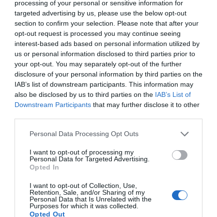
Ανώνυμος
processing of your personal or sensitive information for
03/09 - 19:05
targeted advertising by us, please use the below opt-out
section to confirm your selection. Please note that after your
Γενοκτονία του Έλληνα!
opt-out request is processed you may continue seeing
Ακούτε πολιτικοί??? Πρόεδροι,
interest-based ads based on personal information utilized by
πρωθυπουργοί, υπουργοί, βουλευτές,
us or personal information disclosed to third parties prior to
your opt-out. You may separately opt-out of the further
περιφερειάρχες, υπόπεφεριαρχες,
disclosure of your personal information by third parties on the
δήμαρχοι, αντιδήμαρχοι , σύμβουλο,
IAB’s list of downstream participants. This information may
δημόσιοι υπάλληλοι Κ.τ.λι!!! Γεμίσαμε καί
also be disclosed by us to third parties on the
IAB’s List of
μπουχτησαμε από όλους εσάς!!! Κυφηνες
Downstream Participants
that may further disclose it to other
του έθνους!και σαρκοφάγοι τού Έλληνα!
third parties.
Είσθαι συνένοχοι τις σφαγής μας!!!
Personal Data Processing Opt Outs
Ανώνυμος
I want to opt-out of processing my
03/09 - 15:25
Personal Data for Targeted Advertising.
Opted In
.
I want to opt-out of Collection, Use,
ΟΧΙ ΑΠΛΑ ΝΑ ΠΕΘΑΝΕΙ.... ..ΝΑ
Retention, Sale, and/or Sharing of my
Personal Data that Is Unrelated with the
ΕΞΑΦΑΝΙΣΤΕΙ ΑΠΟ ΤΟΝ ΧΑΡΤΗ..........
Purposes for which it was collected.
Opted Out
ΕΙΝΑΙ Η ΛΑΜΠΡΗ ΠΟΛΙΤΙΚΗ ΠΟΥ ΑΣΚΟΥΝ