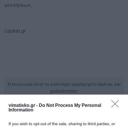
γεννήσεων.
capital.gr
Η ανωνυμία είναι το καλύτερο κρησφύγετο δειλίας και
χυδαιότητας!
vimatisko.gr -
Do Not Process My Personal
Σχόλια 2
Information
If you wish to opt-out of the sale, sharing to third parties, or