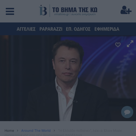
ΑΓΓΕΛΙΕΣ
PAPARAZZI
ΕΠ. ΟΔΗΓΟΣ
ΕΦΗΜΕΡΙΔΑ
Home
Around The World
"Η Ελλάδα πεθαίνει", λέει ο Έλον Μασκ
αναφερόμενος στο οξύ δημογραφικό πρόβλημα