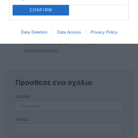
ΤΑ ΤΖΙΜΑΝΙΑ ΠΟΥ ΜΑΣ ΣΤΕΛΝΕΤΕ ΑΠΟ
CONFIRM
ΤΟ ΧΑΡΒΑΡΤ!!!!ΝΟΜΙΖΩ ΟΜΩΣ ΟΤΙ ΑΥΤΟΣ
ΗΤΑΝ ΚΑΙ Ο ΣΤΟΧΟΣ......ΝΑ ΠΕΘΑΝΕΙ Η
ΕΛΛΑΔΑ !!!ΥΓ: ΛΕΤΕ ΝΑ ΔΟΥΜΕ ΚΑΝΑ
Data Deletion
Data Access
Privacy Policy
ΜΕΤΡΟ ΥΠΕΡ ΤΟΥ ΝΑ ΧΕΙς ΠΑΙΔΙΑ ???? Η
ΚΑΜΙΑ ΦΟΡΟΑΠΑΛΑΓΗ ????? ΔΕΝ
ΝΟΜΙΖΩΩΩΩΩΩ
Πρόσθεσε ένα σχόλιο
ΟΝΟΜΑ
ΤΙΤΛΟΣ