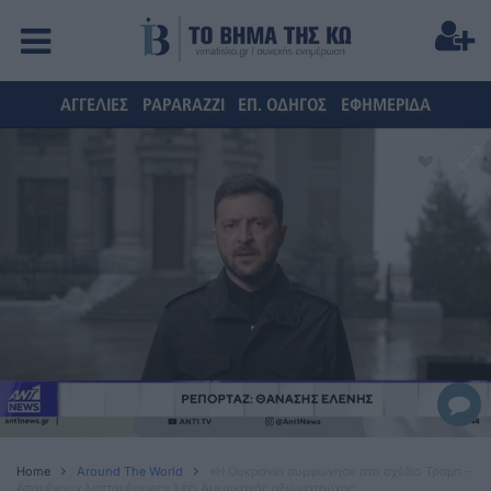
ΑΓΓΕΛΙΕΣ
PAPARAZZI
ΕΠ. ΟΔΗΓΟΣ
ΕΦΗΜΕΡΙΔΑ
Home
Around The World
«Η Ουκρανία συμφώνησε στο σχέδιο Τραμπ –
Απομένουν λεπτομέρειες» λέει Αμερικανός αξιωματούχος