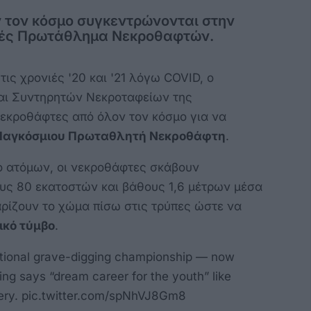
 τον κόσμο συγκεντρώνονται στην
νές Πρωτάθλημα Νεκροθαφτών.
 τις χρονιές '20 και '21 λόγω COVID, ο
αι Συντηρητών Νεκροταφείων της
εκροθάφτες από όλον τον κόσμο για να
Παγκόσμιου Πρωταθλητή Νεκροθάφτη
.
ο ατόμων, οι νεκροθάφτες σκάβουν
υς 80 εκατοστών και βάθους 1,6 μέτρων μέσα
αρίζουν το χώμα πίσω στις τρύπες ώστε να
ικό τύμβο
.
rnational grave-digging championship — now
ng says “dream career for the youth” like
ery.
pic.twitter.com/spNhVJ8Gm8