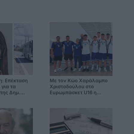
η: Επέκταση
Με τον Κώο Χαράλαμπο
 για τα
Χριστοδούλου στο
της Δημ.
Ευρωμπάσκετ U16 η
ς και μηνιαία
Εθνική Παίδων
ρομών