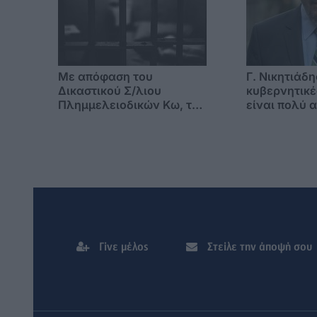
Mε απόφαση του
Γ. Νικητιάδη
Δικαστικού Σ/λιου
κυβερνητικέ
Πλημμελειοδικών Κω, το
είναι πολύ α
πρώτο «βραχιολάκι» στα
εισόδημα τω
Δωδ/σα, που "ανοίγει την
πόρτα της φυλακής"
Γίνε μέλος
Στείλε την άποψή σου