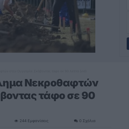
τών στην Ουγγαρία: Σκάβοντας τάφο σε 90 λεπτά (vid)
λημα Νεκροθαφτών
βοντας τάφο σε 90
244
Εμφανίσεις
0
Σχόλια