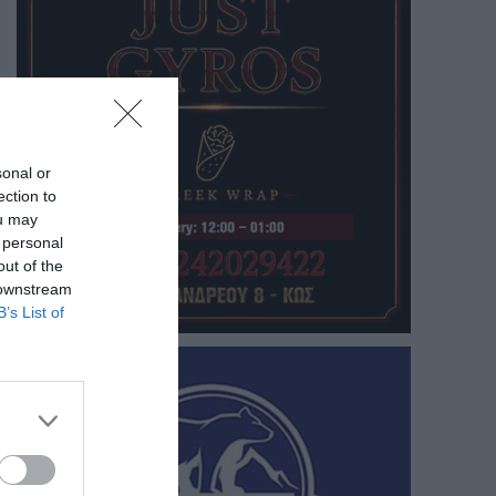
sonal or
ection to
ou may
 personal
out of the
 downstream
B’s List of