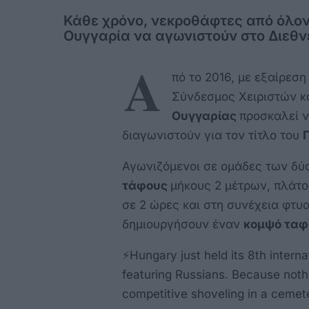
Κάθε χρόνο, νεκροθάφτες από όλον
Ουγγαρία να αγωνιστούν στο Διεθ
Α
πό το 2016, με εξαίρεση
Σύνδεσμος Χειριστών κ
Ουγγαρίας
προσκαλεί ν
διαγωνιστούν για τον τίτλο του
Αγωνιζόμενοι σε ομάδες των δύ
τάφους
μήκους 2 μέτρων, πλάτο
σε 2 ώρες και στη συνέχεια φτυ
δημιουργήσουν έναν
κομψό ταφ
⚡️Hungary just held its 8th inte
featuring Russians. Because nothi
competitive shoveling in a cemet