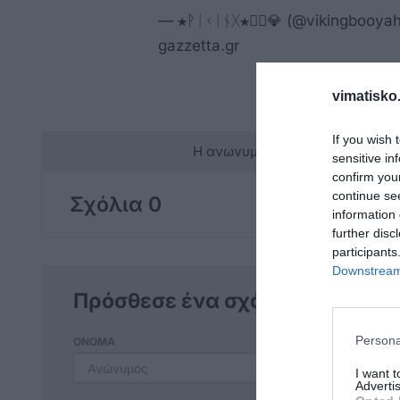
— ★ᚹᛁᚲᛁᚾᚷ★🏴‍☠️💎 (@vikingbooya
gazzetta.gr
vimatisko.
If you wish 
Η ανωνυμία είναι το καλύτερο 
sensitive in
confirm you
continue se
Σχόλια 0
information 
further disc
participants
Downstream 
Πρόσθεσε ένα σχόλιο
Persona
ΟΝΟΜΑ
I want 
Advertis