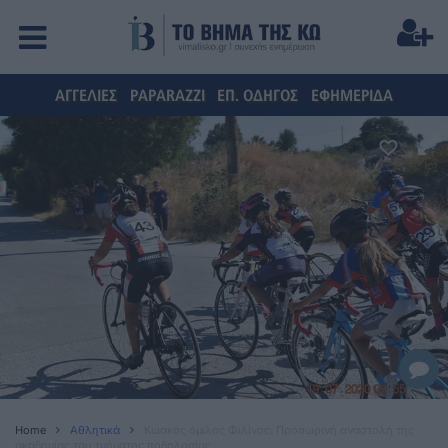
ΑΓΓΕΛΙΕΣ
PAPARAZZI
ΕΠ. ΟΔΗΓΟΣ
ΕΦΗΜΕΡΙΔΑ
Home
Αθλητικά
Κωακός όμιλος Φιλίνος: Προσωρινή αναστολή της
ακαδημίας του τμήματος ποδηλασίας