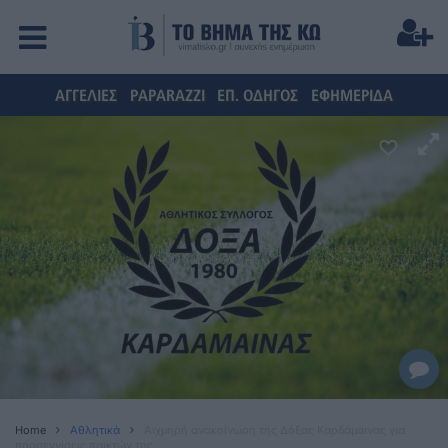
ΑΓΓΕΛΙΕΣ
PAPARAZZI
ΕΠ. ΟΔΗΓΟΣ
ΕΦΗΜΕΡΙΔΑ
Home
Αθλητικά
Αιχμηρή ανακοίνωση της Δόξας Καρδάμαινας για
προσεγγίσεις παικτών της