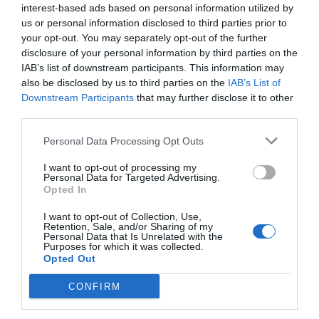
interest-based ads based on personal information utilized by
us or personal information disclosed to third parties prior to
Η ανωνυμία είναι το καλύτερο κρησφύγετο δειλίας και
your opt-out. You may separately opt-out of the further
χυδαιότητας!
disclosure of your personal information by third parties on the
IAB’s list of downstream participants. This information may
Σχόλια 1
also be disclosed by us to third parties on the
IAB’s List of
Downstream Participants
that may further disclose it to other
third parties.
Ποδοσφαιριστής
Personal Data Processing Opt Outs
27/06 - 07:57
I want to opt-out of processing my
Personal Data for Targeted Advertising.
Ποδοσφαιριστής
Opted In
Υπάρχει κάποιο συμβόλαιο που τα λέει όλα
αυτά !!! για χαλαρώστε λίγο στο
I want to opt-out of Collection, Use,
Retention, Sale, and/or Sharing of my
ερασιτεχνικό ποδόσφαιρο είστε, ο
Personal Data that Is Unrelated with the
Purposes for which it was collected.
ποδοσφαιριστής έχει οποιαδήποτε δικαίωμα
Opted Out
τουλάχιστον να επιλέξει που θα πάει ώστε
να έχει της βενζίνες του. Το Ηθικό είναι
CONFIRM
άλλο κομμάτι που βεβαίως αφορά τον ίδιο!!
Καλημέρα!!!