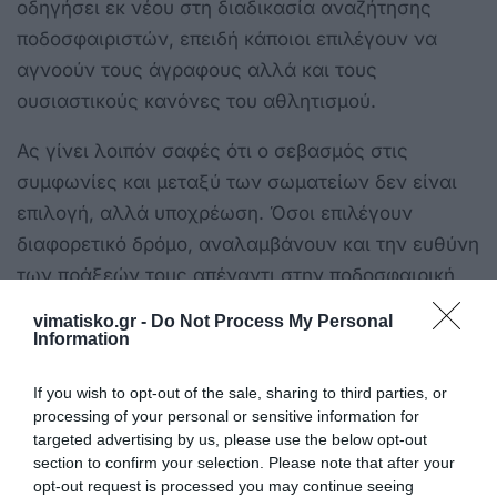
οδηγήσει εκ νέου στη διαδικασία αναζήτησης
ποδοσφαιριστών, επειδή κάποιοι επιλέγουν να
αγνοούν τους άγραφους αλλά και τους
ουσιαστικούς κανόνες του αθλητισμού.
Ας γίνει λοιπόν σαφές ότι ο σεβασμός στις
συμφωνίες και μεταξύ των σωματείων δεν είναι
επιλογή, αλλά υποχρέωση. Όσοι επιλέγουν
διαφορετικό δρόμο, αναλαμβάνουν και την ευθύνη
των πράξεών τους απέναντι στην ποδοσφαιρική
κοινότητα.
vimatisko.gr -
Do Not Process My Personal
Information
Διοικητικό Συμβούλιο
If you wish to opt-out of the sale, sharing to third parties, or
Α.Σ. ΔΟΞΑ ΚΑΡΔΑΜΑΙΝΑΣ
processing of your personal or sensitive information for
targeted advertising by us, please use the below opt-out
section to confirm your selection. Please note that after your
opt-out request is processed you may continue seeing