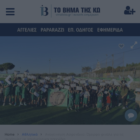
ΑΓΓΕΛΙΕΣ
PAPARAZZI
ΕΠ. ΟΔΗΓΟΣ
ΕΦΗΜΕΡΙΔΑ
Home
Αθλητικά
Αναγέννηση Ασφενδιού: Όμορφο φινάλε για τις
ακαδημίες με χαμόγελα και παιχνίδια