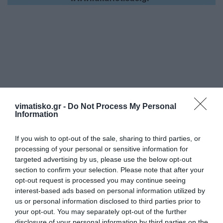
Η ανωνυμία είναι το καλύτερο κρησφύγετο δειλίας και
vimatisko.gr -
Do Not Process My Personal
χυδαιότητας!
Information
If you wish to opt-out of the sale, sharing to third parties, or
Σχόλια 0
processing of your personal or sensitive information for
targeted advertising by us, please use the below opt-out
section to confirm your selection. Please note that after your
opt-out request is processed you may continue seeing
interest-based ads based on personal information utilized by
Πρόσθεσε ένα σχόλιο
us or personal information disclosed to third parties prior to
your opt-out. You may separately opt-out of the further
ΟΝΟΜΑ
disclosure of your personal information by third parties on the