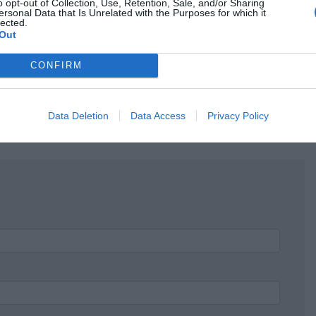
o opt-out of Collection, Use, Retention, Sale, and/or Sharing
ersonal Data that Is Unrelated with the Purposes for which it
lected.
Out
CONFIRM
Data Deletion
Data Access
Privacy Policy