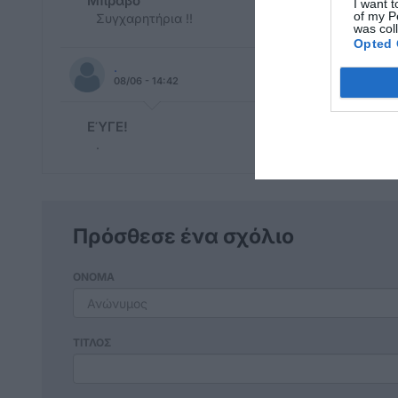
Μπράβο
I want t
of my P
Συγχαρητήρια !!
was col
Opted 
.
08/06 - 14:42
ΕΎΓΕ!
.
Πρόσθεσε ένα σχόλιο
ΟΝΟΜΑ
ΤΙΤΛΟΣ