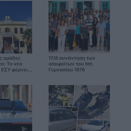
ς ομάδες
17/8 συνάντηση των
ο: Το νέο
αποφοίτων του Ιππ.
 ΕΣΥ φέρνει
Γυμνασίου 1976
εις κοντά
τες