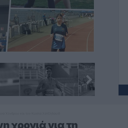
οινα Χόνδρου και τον Κώστα Χατζηδαυίδ
η χρονιά για τη