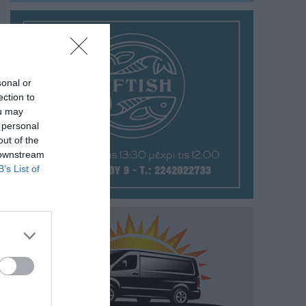
sonal or
ection to
ou may
 personal
out of the
 downstream
B’s List of