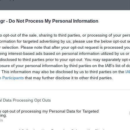
οντας στο πλευρό της την οικογένειά της,
gr -
Do Not Process My Personal Information
ές ξεκούρασης και να ξεκινήσει τις
ά από μία απαιτητική αλλά απόλυτα
to opt-out of the sale, sharing to third parties, or processing of your per
formation for targeted advertising by us, please use the below opt-out s
r selection. Please note that after your opt-out request is processed y
eing interest-based ads based on personal information utilized by us or
disclosed to third parties prior to your opt-out. You may separately opt-
losure of your personal information by third parties on the IAB’s list of
. This information may also be disclosed by us to third parties on the
IA
κρησφύγετο δειλίας και χυδαιότητας!
Participants
that may further disclose it to other third parties.
l Data Processing Opt Outs
to opt-out of processing my Personal Data for Targeted
ing.
In