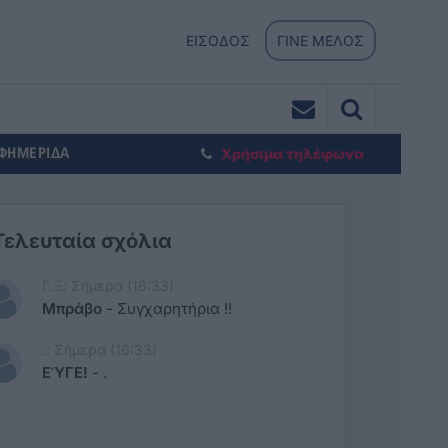
ΕΙΣΟΔΟΣ
ΓΙΝΕ ΜΕΛΟΣ
ΕΦΗΜΕΡΙΔΑ
Χρήσιμα τηλέφωνα
Τελευταία σχόλια
Γ.Ξ: Σήμερα (16:33)
Μπράβο
-
Συγχαρητήρια !!
.: Σήμερα (16:33)
ΕΎΓΕ!
-
.