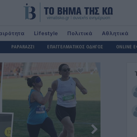
αιρότητα
Lifestyle
Πολιτικά
Αθλητικά
rld
PAPARAZZI
ΕΠΑΓΓΕΛΜΑΤΙΚΟΣ ΟΔΗΓΟΣ
ONLINE 