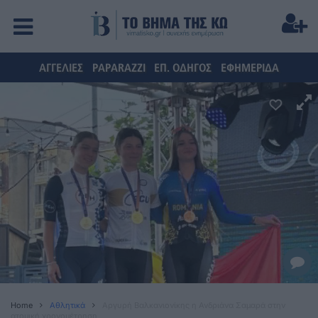
ΑΓΓΕΛΙΕΣ
PAPARAZZI
ΕΠ. ΟΔΗΓΟΣ
ΕΦΗΜΕΡΙΔΑ
Home
Αθλητικά
Αργυρή Βαλκανιονίκης η Ανδριάνα Σαμαρά στην
ατομική χρονομέτρηση