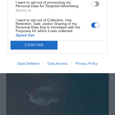
I want to opt-out of processing my
Personal Data for Targeted Advertising.
Opted In
I want to opt-out of Collection, Use,
Retention, Sale, and/or Sharing of my
Personal Data that Is Unrelated with the
Purposes for which it was collected.
Αποστολή
Opted Out
CONFIRM
Data Deletion
Data Access
Privacy Policy
ΣΑΣ ΠΡΟΤΕΙΝΟΥΜΕ ΑΚΟΜΗ