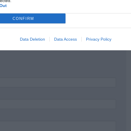
lected.
Out
κρησφύγετο δειλίας και χυδαιότητας!
CONFIRM
Data Deletion
Data Access
Privacy Policy