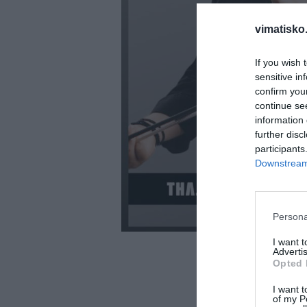
vimatisko.
If you wish 
sensitive in
confirm you
continue se
information 
further disc
participants
Downstream 
Persona
I want 
Advertis
Opted 
I want t
of my P