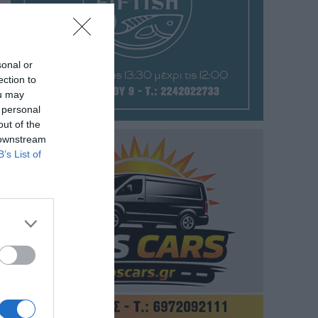
sonal or
ection to
ou may
 personal
out of the
 downstream
B’s List of