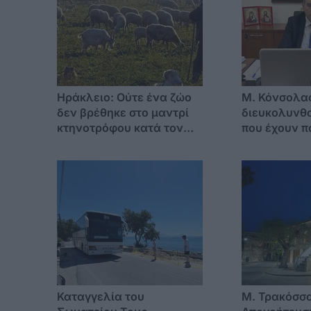
Ηράκλειο: Ούτε ένα ζώο
Μ. Κόνσολα
δεν βρέθηκε στο μαντρί
διευκολυνθο
κτηνοτρόφου κατά τον
που έχουν π
έλεγχο – Συνελήφθη και ο
ταυτότητες 
αδερφός του με λειψά
έκδοση διαβ
αιγοπρόβατα
Καταγγελία του
Μ. Τρακόσσα