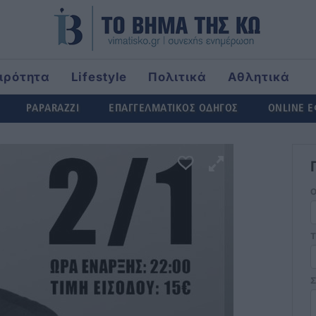
ιρότητα
Lifestyle
Πολιτικά
Αθλητικά
ld
PAPARAZZI
ΕΠΑΓΓΕΛΜΑΤΙΚΟΣ ΟΔΗΓΟΣ
ONLINE 
Τ
Σ