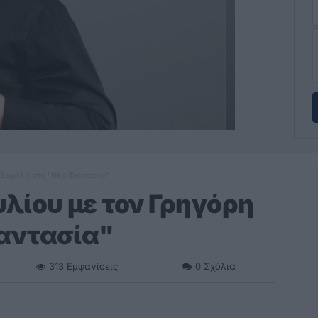
 Σαμόλη στη "Νέα Φαντασία"
λίου με τον Γρηγόρη
αντασία"
313
Εμφανίσεις
0
Σχόλια