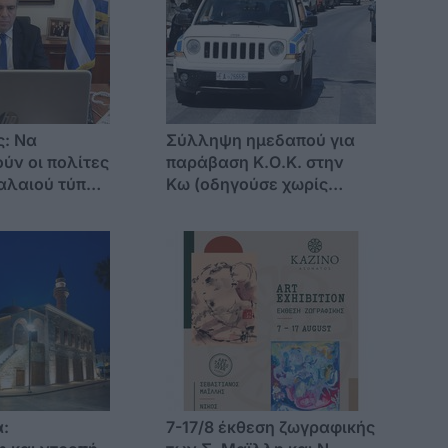
ς: Να
Σύλληψη ημεδαπού για
ύν οι πολίτες
παράβαση Κ.Ο.Κ. στην
αλαιού τύπου
Κω (οδηγούσε χωρίς
σε ισχύ στην
δίπλωμα και χωρίς
ατηρίου
πινακίδες)
:
7-17/8 έκθεση ζωγραφικής