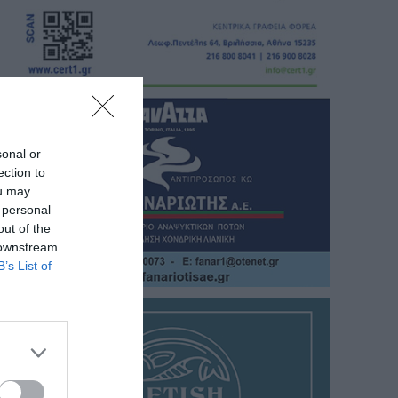
sonal or
ection to
ou may
 personal
out of the
 downstream
B’s List of