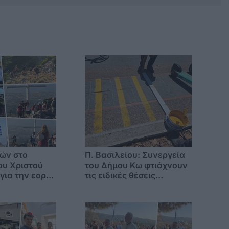
ών στο
Π. Βασιλείου: Συνεργεία
ου Χριστού
του Δήμου Κω φτιάχνουν
 για την εορτή
τις ειδικές θέσεις
ρφώσεως του
στάθμευσης για τα
πατίνια