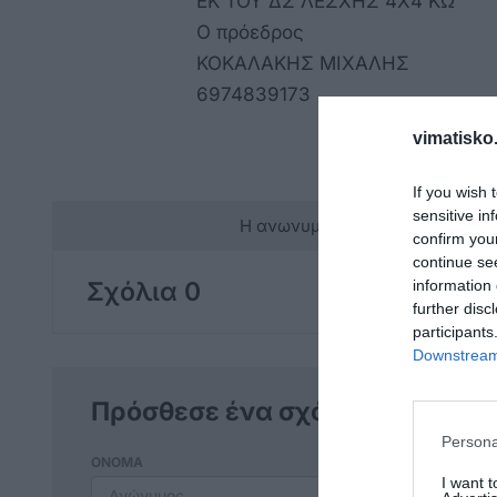
ΕΚ ΤΟΥ ΔΣ ΛΕΣΧΗΣ 4Χ4 ΚΩ
Ο πρόεδρος
ΚΟΚΑΛΑΚΗΣ ΜΙΧΑΛΗΣ
6974839173
vimatisko.
If you wish 
sensitive in
Η ανωνυμία είναι το καλύτερο 
confirm you
continue se
Σχόλια 0
information 
further disc
participants
Downstream 
Πρόσθεσε ένα σχόλιο
Persona
ΟΝΟΜΑ
I want 