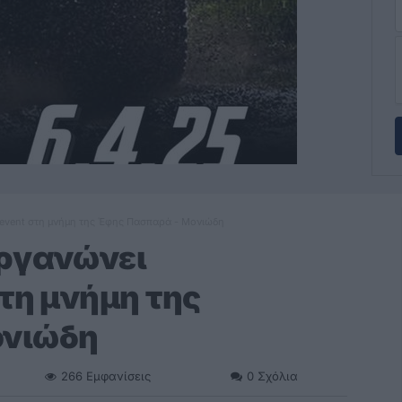
 event στη μνήμη της Έφης Πασπαρά - Μονιώδη
οργανώνει
τη μνήμη της
ονιώδη
266
Εμφανίσεις
0
Σχόλια