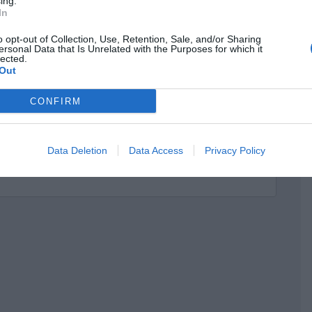
ing.
In
o opt-out of Collection, Use, Retention, Sale, and/or Sharing
ersonal Data that Is Unrelated with the Purposes for which it
lected.
Out
CONFIRM
Data Deletion
Data Access
Privacy Policy