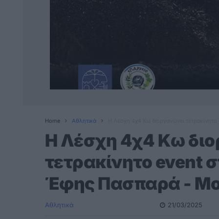
Home
Αθλητικά
H Λέσχη 4χ4 Κω διοργανώνει τετρακίνητο
H Λέσχη 4χ4 Κω δι
τετρακίνητο event σ
Έφης Πασπαρά - Μ
Αθλητικά
21/03/2025