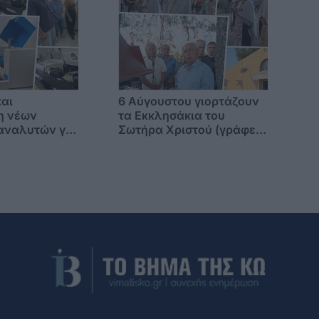
αι
6 Αύγουστου γιορτάζουν
η νέων
τα Εκκλησάκια του
αναλυτών για
Σωτήρα Χριστού (γράφει
λογικό
η Ξανθίππη Αγρέλλη)
του
υ Κω