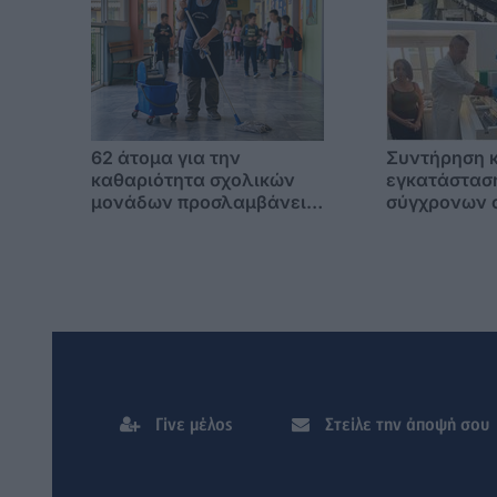
62 άτομα για την
Συντήρηση κ
καθαριότητα σχολικών
εγκατάστασ
μονάδων προσλαμβάνει ο
σύγχρονων 
Δήμος Κω
το Μικροβιο
Εργαστήριο 
Νοσοκομείο
Γίνε μέλος
Στείλε την άποψή σου