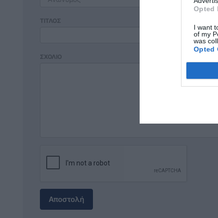
Advertis
Opted 
ΤΙΤΛΟΣ
I want t
of my P
was col
Opted 
ΣΧΟΛΙΟ
Αποστολή