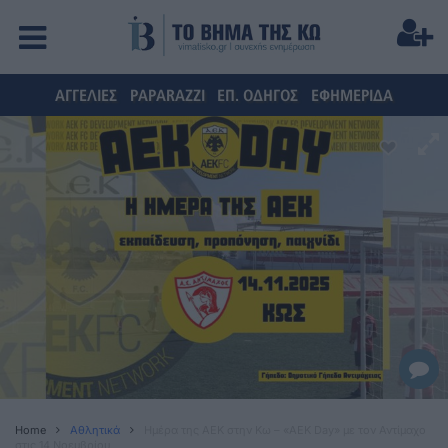
ΑΓΓΕΛΙΕΣ
PAPARAZZI
ΕΠ. ΟΔΗΓΟΣ
ΕΦΗΜΕΡΙΔΑ
Home
Αθλητικά
Ημέρα της ΑΕΚ στην Κω – «AEK Day» με τον Αντίμαχο
στις 14 Νοεμβρίου