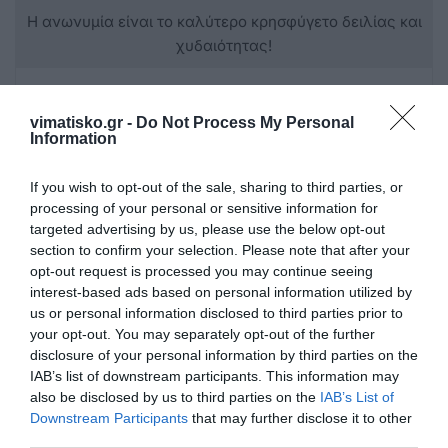
Η ανωνυμία είναι το καλύτερο κρησφύγετο δειλίας και
χυδαιότητας!
Σχόλια 0
vimatisko.gr -
Do Not Process My Personal
Information
If you wish to opt-out of the sale, sharing to third parties, or
Πρόσθεσε ένα σχόλιο
processing of your personal or sensitive information for
targeted advertising by us, please use the below opt-out
section to confirm your selection. Please note that after your
ΟΝΟΜΑ
opt-out request is processed you may continue seeing
interest-based ads based on personal information utilized by
us or personal information disclosed to third parties prior to
ΤΙΤΛΟΣ
your opt-out. You may separately opt-out of the further
disclosure of your personal information by third parties on the
IAB’s list of downstream participants. This information may
also be disclosed by us to third parties on the
IAB’s List of
ΣΧΟΛΙΟ
Downstream Participants
that may further disclose it to other
third parties.