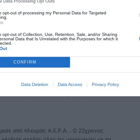
l Data Processing Opt Outs
 καρέ τους και στο 89′ έχασαν άλλη μια μεγάλη
ατζησάββα έπειτα από σέντρα του
to opt-out of processing my Personal Data for Targeted
ing.
ξί κάθετο δοκάρι του Καζέλη, αφού πρώτα
In
έρο του Α.Ο.Π. . Το τελευταίο σφύριγμα βρήκε
o opt-out of Collection, Use, Retention, Sale, and/or Sharing
ersonal Data that Is Unrelated with the Purposes for which it
ράστηκαν έτσι τους βαθμούς και αμφότερες
lected.
.
Out
CONFIRM
ίος ποδοσφαιριστής της αναμέτρησης. Ο
Data Deletion
Data Access
Privacy Policy
ου Α.Ο. Πυλίου, πραγματοποίησε εξαιρετική
άσεις στα μετόπισθεν και ήταν κυριολεκτικά
ισε από πλευράς Α.Ε.Ρ.Α. . Ο 22χρονος
κέρδισε σχεδόν όλες τις μονομαχίες με τα