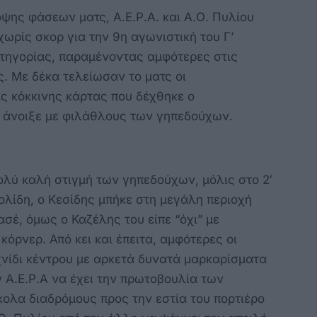
ψης φάσεων ματς, Α.Ε.Ρ.Α. και Α.Ο. Πυλίου
ωρίς σκορ για την 9η αγωνιστική του Γ’
ατηγορίας, παραμένοντας αμφότερες στις
. Με δέκα τελείωσαν το ματς οι
ς κόκκινης κάρτας που δέχθηκε ο
υ άνοιξε με φιλάθλους των γηπεδούχων.
ολύ καλή στιγμή των γηπεδούχων, μόλις στο 2′
ολίδη, ο Κεσίδης μπήκε στη μεγάλη περιοχή
ασέ, όμως ο Καζέλης του είπε “όχι” με
όρνερ. Από κει και έπειτα, αμφότερες οι
νίδι κέντρου με αρκετά δυνατά μαρκαρίσματα
ν Α.Ε.Ρ.Α να έχει την πρωτοβουλία των
κολα διαδρόμους προς την εστία του πορτιέρο