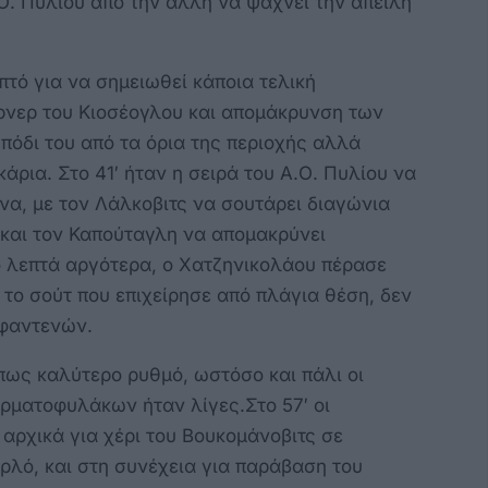
Ο. Πυλίου από την άλλη να ψάχνει την απειλή
τό για να σημειωθεί κάποια τελική
ρνερ του Κιοσέογλου και απομάκρυνση των
πόδι του από τα όρια της περιοχής αλλά
ρια. Στο 41′ ήταν η σειρά του Α.Ο. Πυλίου να
να, με τον Λάλκοβιτς να σουτάρει διαγώνια
 και τον Καπούταγλη να απομακρύνει
ο λεπτά αργότερα, ο Χατζηνικολάου πέρασε
 το σούτ που επιχείρησε από πλάγια θέση, δεν
Αφαντενών.
πως καλύτερο ρυθμό, ωστόσο και πάλι οι
ρματοφυλάκων ήταν λίγες.Στο 57′ οι
 αρχικά για χέρι του Βουκομάνοβιτς σε
ορλό, και στη συνέχεια για παράβαση του