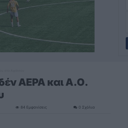
ίου στα Αφάντου
έν ΑΕΡΑ και Α.Ο.
υ
84
Εμφανίσεις
0
Σχόλια