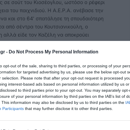
 σε σούτ του Κιοσέογλου, ωστόσο ο ρέφερι
ια του παιχνιδιού. Η Α.Ε.Ρ.Α. ανέβασε την
υνα και στο 64′ σπατάλησε τη σπουδαιότερη
ιτα από σέντρα του Κουτσιανικούλη, ο
 αλλά είδε τον Καζέλη να αποκρούει
κόρνερ. Δύο λεπτά αργότερα, πολύ μεγάλη
 καθώς μετά από παράλληλο γύρισμα του
gr -
Do Not Process My Personal Information
ίμπησε” τη μπάλα πρό του Σουλάι αλλά το
to opt-out of the sale, sharing to third parties, or processing of your per
” το αριστερό κάθετο δοκάρι του Καπούταγλη.
formation for targeted advertising by us, please use the below opt-out s
r selection. Please note that after your opt-out request is processed y
ονικής διάρκειας του παιχνιδιού, στο 86′ οι
eing interest-based ads based on personal information utilized by us or
α ποδοσφαιριστές καθώς ο Χατζηβασίλης
disclosed to third parties prior to your opt-out. You may separately opt-
η κάρτα του ρέφερι Κωσταγιάννη έπειτα από
losure of your personal information by third parties on the IAB’s list of
. This information may also be disclosed by us to third parties on the
IA
βετά, λόγω του ότι άνοιξε διάλογο με την
Participants
that may further disclose it to other third parties.
κει και έπειτα να εκμεταλλευτούν το γεγονός