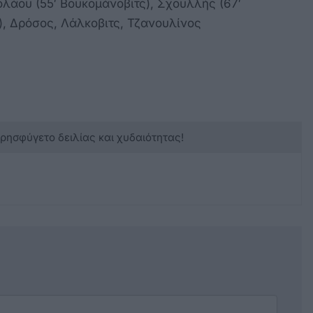
ολάου (55′ Βουκομάνοβιτς), Σχουλλής (67′
), Δρόσος, Λάλκοβιτς, Τζανουλίνος
κρησφύγετο δειλίας και χυδαιότητας!