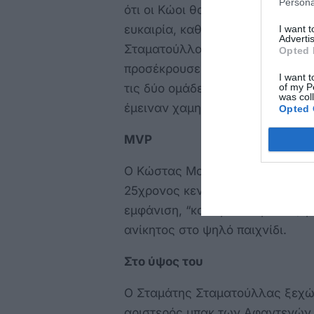
Persona
ότι οι Κώοι θα “κλείνονταν” στα
ευκαιρία, καθώς το πλασέ του Χ
I want 
Advertis
Σταματούλλα, σταμάτησε στο δε
Opted 
προσέκρουσε στο σώμα του πορτι
I want t
of my P
τις δύο ομάδες χωρίς σκόρ, μοι
was col
έμειναν χαμηλά στη βαθμολογία
Opted 
MVP
Ο Κώστας Μούλας ήταν ο κορυφα
25χρονος κεντρικός αμυντικός τ
εμφάνιση, “καθάρισε” αρκετές φ
ανίκητος στο ψηλό παιχνίδι.
Στο ύψος του
Ο Σταμάτης Σταματούλλας ξεχώρ
αριστερός μπακ των Αφαντενών, 