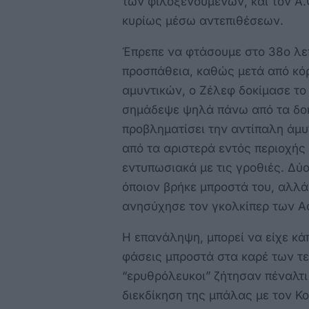
των φιλοξενούμενων, και τον Α.
κυρίως μέσω αντεπιθέσεων.
Έπρεπε να φτάσουμε στο 38ο λεπ
προσπάθεια, καθώς μετά από κό
αμυντικών, ο Ζέλεφ δοκίμασε το 
σημάδεψε ψηλά πάνω από τα δοκά
προβληματίσει την αντίπαλη άμυ
από τα αριστερά εντός περιοχής
εντυπωσιακά με τις γροθιές. Δύ
όποιον βρήκε μπροστά του, αλλά
ανησύχησε τον γκολκίπερ των 
Η επανάληψη, μπορεί να είχε κά
φάσεις μπροστά στα καρέ των τε
“ερυθρόλευκοι” ζήτησαν πέναλτι
διεκδίκηση της μπάλας με τον Κ