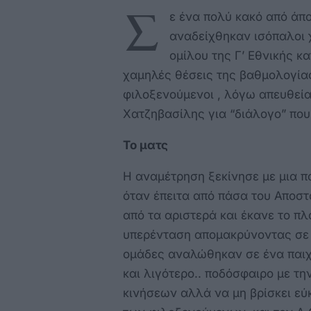
Σ
ε ένα πολύ κακό από άπο
αναδείχθηκαν ισόπαλοι χ
ομίλου της Γ’ Εθνικής κ
χαμηλές θέσεις της βαθμολογίας
φιλοξενούμενοι , λόγω απευθεία
Χατζηβασίλης για “διάλογο” πο
Το ματς
H αναμέτρηση ξεκίνησε με μια π
όταν έπειτα από πάσα του Αποστ
από τα αριστερά και έκανε το πλ
υπερένταση απομακρύνοντας σε κ
ομάδες αναλώθηκαν σε ένα παιχ
και λιγότερο.. ποδόσφαιρο με τη
κινήσεων αλλά να μη βρίσκει εύ