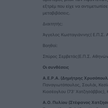
εξτρέμ που είχε να αντιμετωπίσε
μεταβιβάσεις.
Διαιτητής:
Άγγελος Κωσταγιάννης( Ε.Π.Σ. 
Βοηθοί:
Σπύρος Σερβετάς(Ε.Π.Σ. Αθηνών
Οι συνθέσεις
Α.Ε.Ρ.Α. (Δημήτρης Χρυσόπουλ
Παναγιωτόπουλος, Σουλάι, Κεσίδ
Κιοσέογλου (73′ Χατζησάββας),
Α.Ο. Πυλίου (Στέφανος Χατζησ