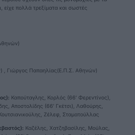
ι, είχε πολλά τρεξίματα και σωστές
Αθηνών)
) , Γιώργος Παπαηλίας(Ε.Π.Σ. Αθηνών)
ος):
Καπούταγλης, Κορλός (66′ Φερεντίνος),
ης, Αποστολίδης (66′ Γκέτσι), Λαθούρης,
 Κουτσιανικούλης, Ζέλεφ, Σταματούλλας
εβαστός):
Καζέλης, Χατζηβασίλης, Μούλας,