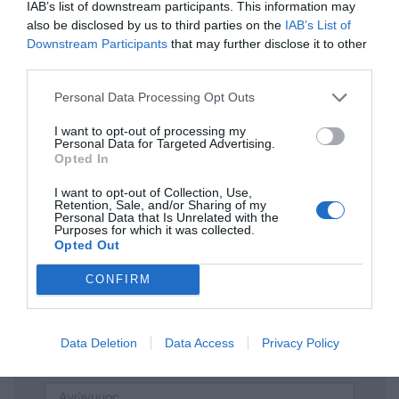
IAB’s list of downstream participants. This information may
also be disclosed by us to third parties on the
IAB’s List of
Downstream Participants
that may further disclose it to other
giafkasports.gr
third parties.
Personal Data Processing Opt Outs
I want to opt-out of processing my
Personal Data for Targeted Advertising.
Opted In
Η ανωνυμία είναι το καλύτερο κρησφύγετο δειλίας και
χυδαιότητας!
I want to opt-out of Collection, Use,
Retention, Sale, and/or Sharing of my
Personal Data that Is Unrelated with the
Σχόλια 0
Purposes for which it was collected.
Opted Out
CONFIRM
Πρόσθεσε ένα σχόλιο
Data Deletion
Data Access
Privacy Policy
ΟΝΟΜΑ