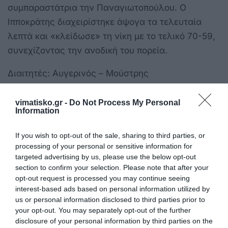
συμπαραστάτρια την Παναγιωτοπούλου. Ο
Ιπποκράτης διαχειρίστηκε άψογα τα τελευταία
λεπτά και «κλείδωσε» τη νίκη με το τελικό 70-59,
συνεχίζοντας την ανοδική του πορεία.
Διαιτητές: Αυγερινός – Μούστρης
Τα δεκάλεπτα: 14-11, 39-22 (ημιχ.), 50-38, 70-59
vimatisko.gr -
Do Not Process My Personal
Information
Ιπποκράτης (Κανενόπουλος):
Κάρενς 26 (1),
Παναγιωτοπούλου 8, Γκοτζάι 5 (1), Βελούδου 7 (1),
If you wish to opt-out of the sale, sharing to third parties, or
processing of your personal or sensitive information for
Πατμίου 3 (1), Καρτσαμάρη 11 (2), Σβύνου 6,
targeted advertising by us, please use the below opt-out
Ασιατίδου, Χρυσάκη 4, Κρανιώτη, Καραμήτσου Β.
section to confirm your selection. Please note that after your
opt-out request is processed you may continue seeing
Εύνικος (Λόφτι):
Δεσποτάκη 2, Χριστοφοράκη,
interest-based ads based on personal information utilized by
Διαμαντάκη 20 (1), Κράββαρη 2, Αβράμη 19 (1),
us or personal information disclosed to third parties prior to
your opt-out. You may separately opt-out of the further
Γκίκα, Παπαδοπούλου 16 (3), Βλάχου
disclosure of your personal information by third parties on the