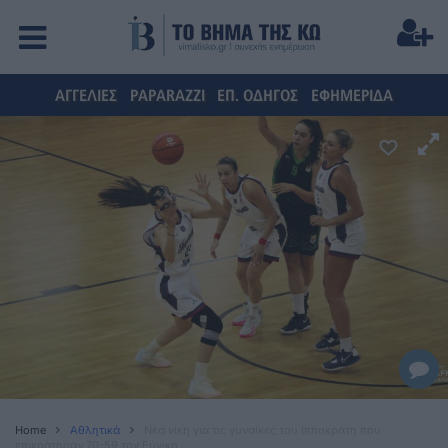
ΑΓΓΕΛΙΕΣ
PAPARAZZI
ΕΠ. ΟΔΗΓΟΣ
ΕΦΗΜΕΡΙΔΑ
Home
Αθλητικά
Nέα νίκη για τις γυναίκες του Ιπποκράτη που
επικράτησαν 70-59 τον Εύνικο