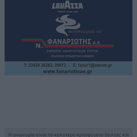
Η ανωνυμία είναι το καλύτερο κρησφύγετο δειλίας και