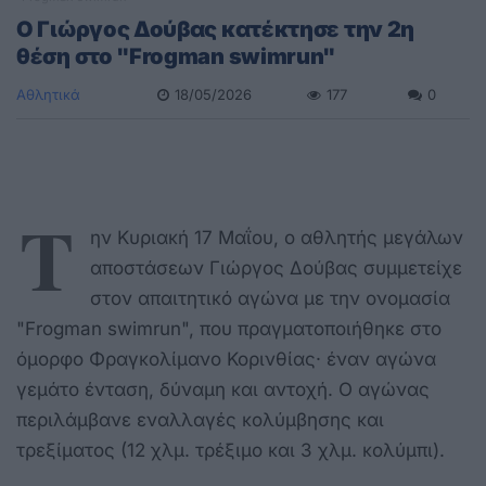
Ο Γιώργος Δούβας κατέκτησε την 2η
θέση στο "Frogman swimrun"
Αθλητικά
18/05/2026
177
0
Τ
ην Κυριακή 17 Μαΐου, ο αθλητής μεγάλων
αποστάσεων Γιώργος Δούβας συμμετείχε
στον απαιτητικό αγώνα με την ονομασία
"Frogman swimrun", που πραγματοποιήθηκε στο
όμορφο Φραγκολίμανο Κορινθίας· έναν αγώνα
γεμάτο ένταση, δύναμη και αντοχή. Ο αγώνας
περιλάμβανε εναλλαγές κολύμβησης και
τρεξίματος (12 χλμ. τρέξιμο και 3 χλμ. κολύμπι).