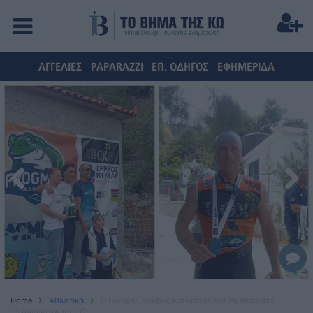
ΑΓΓΕΛΙΕΣ
PAPARAZZI
ΕΠ. ΟΔΗΓΟΣ
ΕΦΗΜΕΡΙΔΑ
Home
Αθλητικά
Ο Γιώργος Δούβας κατέκτησε την 2η θέση στο
"Frogman swimrun"