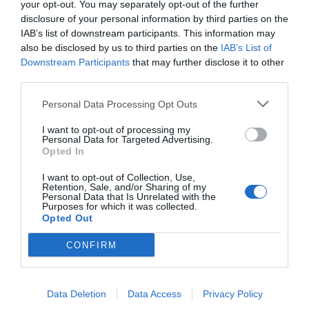
your opt-out. You may separately opt-out of the further
Σχετικά με το Neptune Luxury Resort:
disclosure of your personal information by third parties on the
IAB’s list of downstream participants. This information may
Το Neptune Luxury Resort είναι ένα πολυτελές 5*
also be disclosed by us to third parties on the
IAB’s List of
Downstream Participants
that may further disclose it to other
ξενοδοχείο στην Κω, που συνδυάζει την αυθεντική
third parties.
ελληνική φιλοξενία με σύγχρονες ανέσεις και
Personal Data Processing Opt Outs
υπηρεσίες υψηλών προδιαγραφών σε μια
προνομιακή παραθαλάσσια τοποθεσία στο
I want to opt-out of processing my
Personal Data for Targeted Advertising.
Μαστιχάρι. Με περισσότερα από 30 χρόνια
Opted In
οικογενειακής διαχείρισης, το Neptune Luxury
I want to opt-out of Collection, Use,
Resort έχει εξελιχθεί σε έναν ολοκληρωμένο
Retention, Sale, and/or Sharing of my
Personal Data that Is Unrelated with the
προορισμό διακοπών. Με 569 κομψά δωμάτια,
Purposes for which it was collected.
Opted Out
σουίτες και διαμερίσματα, πέντε εστιατόρια, επτά
μπαρ, εκτενείς αθλητικές και wellness
CONFIRM
εγκαταστάσεις, πρόσβαση σε παραλία και ποικιλία
δραστηριοτήτων για όλη την οικογένεια,
Data Deletion
Data Access
Privacy Policy
προσφέρει μια ολοκληρωμένη εμπειρία διακοπών.