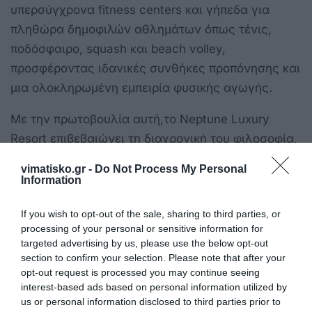
υπερσύγχρονα fitness centers και γήπεδα για
πληθώρα δημοφιλών αθλημάτων όπως τένις,
ποδόσφαιρο, squash και beach volley,
προσφέροντας ιδανικές συνθήκες προπόνησης και
μια ολοκληρωμένη εμπειρία φυσικής αγωγής.
Με την πρωτοβουλία αυτή,
το Neptune Luxury
Resort επιβεβαιώνει τη διαχρονική του φιλοσοφία,
η οποία δεν περιορίζεται στην παροχή υπηρεσιών
vimatisko.gr -
Do Not Process My Personal
φιλοξενίας υψηλών προδιαγραφών, αλλά
Information
επεκτείνεται στην έμπρακτη φροντίδα και στην
If you wish to opt-out of the sale, sharing to third parties, or
κοινωνική υπευθυνότητα απέναντι στον τόπο που
processing of your personal or sensitive information for
το φιλοξενεί εδώ και τρεις δεκαετίες.
targeted advertising by us, please use the below opt-out
section to confirm your selection. Please note that after your
opt-out request is processed you may continue seeing
interest-based ads based on personal information utilized by
-Τέλος-
us or personal information disclosed to third parties prior to