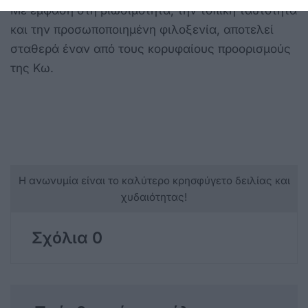
Με έμφαση στη βιωσιμότητα, την τοπική ταυτότητα
και την προσωποποιημένη φιλοξενία, αποτελεί
σταθερά έναν από τους κορυφαίους προορισμούς
της Κω.
Η ανωνυμία είναι το καλύτερο κρησφύγετο δειλίας και
χυδαιότητας!
Σχόλια 0