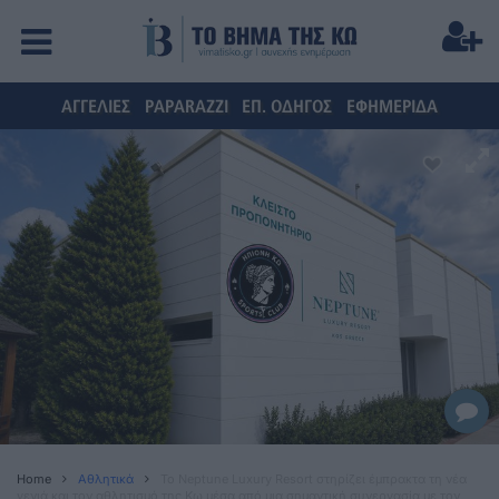
ΑΓΓΕΛΙΕΣ
PAPARAZZI
ΕΠ. ΟΔΗΓΟΣ
ΕΦΗΜΕΡΙΔΑ
Home
Αθλητικά
Το Neptune Luxury Resort στηρίζει έμπρακτα τη νέα
γενιά και τον αθλητισμό της Κω μέσα από μια σημαντική συνεργασία με τον