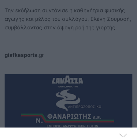
Την εκδήλωση συντόνισε η καθηγήτρια φυσικής
αγωγής και μέλος του συλλόγου, Ελένη Σουρασή,
συμβάλλοντας στην άψογη ροή της γιορτής.
giafkasports
.gr