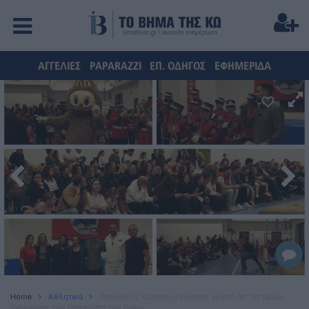
ΑΓΓΕΛΙΕΣ
PAPARAZZI
ΕΠ. ΟΔΗΓΟΣ
ΕΦΗΜΕΡΙΔΑ
Home
Αθλητικά
Yπέροχη η Χριστουγεννιάτικη γιορτή απ’ το τμήμα
ενόργανης του Ιπποκράτη του Κώου