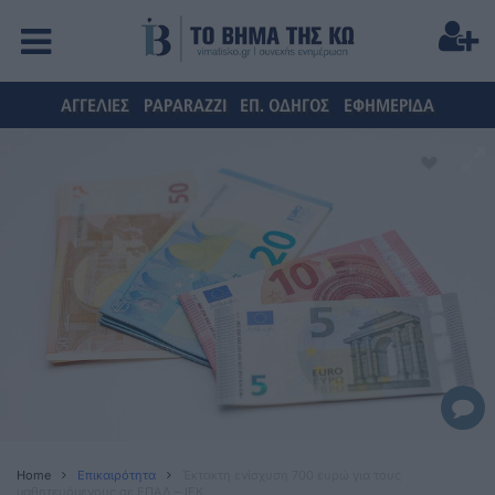
ΑΓΓΕΛΙΕΣ
PAPARAZZI
ΕΠ. ΟΔΗΓΟΣ
ΕΦΗΜΕΡΙΔΑ
Home
Επικαιρότητα
Έκτακτη ενίσχυση 700 ευρώ για τους
μαθητευόμενους σε ΕΠΑΛ – ΙΕΚ