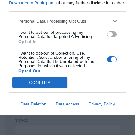
Downstream Participants
that may further disclose it to other
third parties.
Personal Data Processing Opt Outs
Η ανωνυμία είναι το καλύτερο κρησφύγετο δειλίας και
I want to opt-out of processing my
χυδαιότητας!
Personal Data for Targeted Advertising.
Opted In
Σχόλια 0
I want to opt-out of Collection, Use,
Retention, Sale, and/or Sharing of my
Personal Data that Is Unrelated with the
Purposes for which it was collected.
Opted Out
Πρόσθεσε ένα σχόλιο
CONFIRM
ΟΝΟΜΑ
Data Deletion
Data Access
Privacy Policy
ΤΙΤΛΟΣ