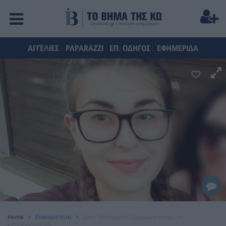
ΑΓΓΕΛΙΕΣ
PAPARAZZI
ΕΠ. ΟΔΗΓΟΣ
ΕΦΗΜΕΡΙΔΑ
Home
Επικαιρότητα
Δίκη Τοπαλούδη: Ομόφωνα ένοχοι οι
κατηγορούμενοι