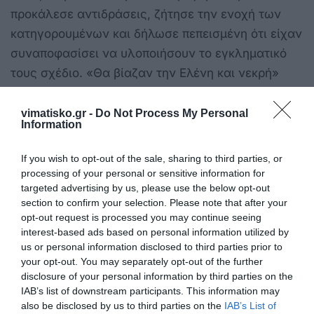
προκάλεσε αντιδράσεις, ζήτησε την ενοχή των
κατηγορουμένων και δήλωσε πεπεισμένη ότι είχαν
συναποφασίσει να υλοποιήσουν το εγκληματικό
τους σχέδιο. «Θα βίαζαν την Ελένη και νεκρή»
ανέφερε ενώ χαρακτήρισε την άτυχη φοιτήτρια
«κορίτσι σύμβολο». «Αντιστάθηκε σε αυτά τα
vimatisko.gr -
Do Not Process My Personal
Information
άθλια υποκείμενα με ηρωισμό που ούτε άντρας
δεν το κάνει» τόνισε και συμπλήρωσε: «Εγώ ζω
If you wish to opt-out of the sale, sharing to third parties, or
με αυτή την κοπέλα. Η αλήθεια έχει ειπωθεί με
processing of your personal or sensitive information for
targeted advertising by us, please use the below opt-out
χιλιάδες τρόπους όλο αυτό τον καιρό και
section to confirm your selection. Please note that after your
ακούγεται σαν μια περίληψη από τα δικά μου
opt-out request is processed you may continue seeing
χείλη τώρα. …».
interest-based ads based on personal information utilized by
us or personal information disclosed to third parties prior to
your opt-out. You may separately opt-out of the further
disclosure of your personal information by third parties on the
IAB’s list of downstream participants. This information may
newsbeast.gr
also be disclosed by us to third parties on the
IAB’s List of