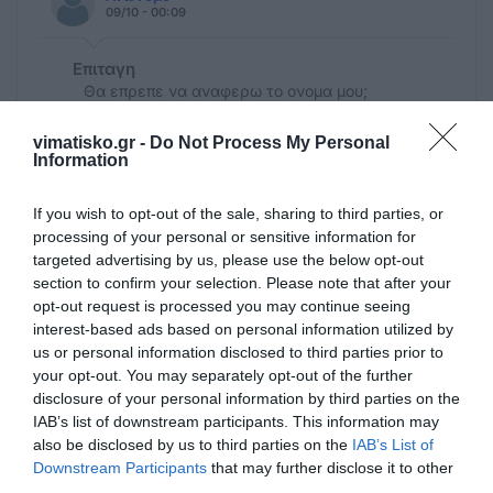
09/10 - 00:09
Επιταγη
Θα επρεπε να αναφερω το ονομα μου;
vimatisko.gr -
Do Not Process My Personal
Ανώνυμο
Information
09/10 - 00:08
If you wish to opt-out of the sale, sharing to third parties, or
Επιταγη
processing of your personal or sensitive information for
Εγω βρισκομαι στην ελλαδα.. Ελαβα την
targeted advertising by us, please use the below opt-out
πρωτη τον μαιο.. Και αναμενω την
section to confirm your selection. Please note that after your
δευτερη... Να ελπιζω;
opt-out request is processed you may continue seeing
interest-based ads based on personal information utilized by
us or personal information disclosed to third parties prior to
antonopoulos
your opt-out. You may separately opt-out of the further
30/03 - 18:00
disclosure of your personal information by third parties on the
IAB’s list of downstream participants. This information may
epidomata
also be disclosed by us to third parties on the
IAB’s List of
περνω συνταξει απο u.s.a ομωσ επιδοματα
Downstream Participants
that may further disclose it to other
δεν πηρα ουτε προτι φορα ουτε δεφτερη
third parties.