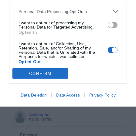
Personal Data Processing Opt Outs
Ανώνυμος
14/02 - 11:25
I want to opt-out of processing my
Personal Data for Targeted Advertising.
Opted In
Επιταγη
Έλαβα την επιταγή αλλά δεν εξοφληται
I want to opt-out of Collection, Use,
από ελληνική τράπεζα , τι κάνω?
Retention, Sale, and/or Sharing of my
Personal Data that Is Unrelated with the
Purposes for which it was collected.
Opted Out
Ανώνυμος
13/02 - 08:39
CONFIRM
Επιταγη
Εμείς την λάβαμε στην Αθήνα 10
Data Deletion
Data Access
Privacy Policy
Φεβρουαριου
Ανώνυμος
03/02 - 21:32
Επιταγή