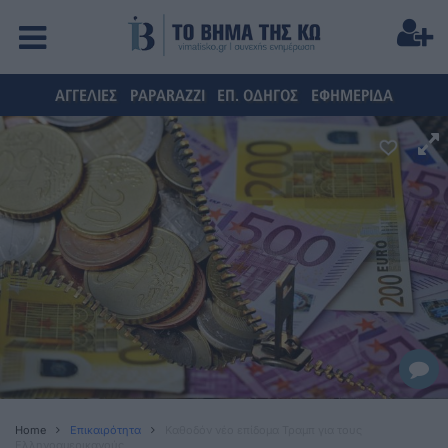
ΑΓΓΕΛΙΕΣ
PAPARAZZI
ΕΠ. ΟΔΗΓΟΣ
ΕΦΗΜΕΡΙΔΑ
Home
Επικαιρότητα
Καθοδόν νέο επίδομα Τραμπ για τους
Ελληνοαμερικανούς