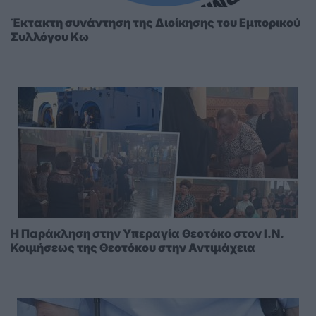
Έκτακτη συνάντηση της Διοίκησης του Εμπορικού
Συλλόγου Κω
Η Παράκληση στην Υπεραγία Θεοτόκο στoν I.N.
Κοιμήσεως της Θεοτόκου στην Αντιμάχεια