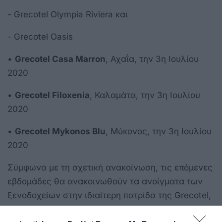
- Grecotel Olympia Riviera και
- Grecotel Oasis
•
Grecotel Casa Marron
, Αχαΐα, την 3η Ιουλίου
2020
•
Grecotel Filoxenia
, Καλαμάτα, την 3η Ιουλίου
2020
•
Grecotel Mykonos Blu
, Μύκονος, την 3η Ιουλίου
2020
Σύμφωνα με τη σχετική ανακοίνωση, τις επόμενες
εβδομάδες θα ανακοινωθούν τα ανοίγματα των
ξενοδοχείων στην ιδιαίτερη πατρίδα της Grecotel,
την Κρήτη, καθώς και στην Κέρκυρα, τη Χαλκιδική