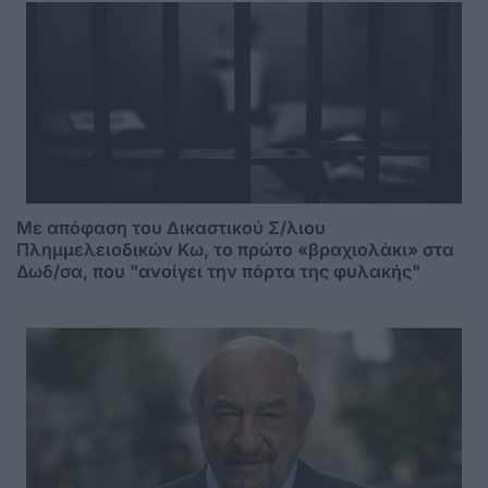
Mε απόφαση του Δικαστικού Σ/λιου
Πλημμελειοδικών Κω, το πρώτο «βραχιολάκι» στα
Δωδ/σα, που "ανοίγει την πόρτα της φυλακής"