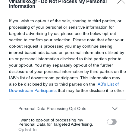
και τους υπόλοιπους αγαπημένους προορισμούς.
vimatisko.gr -
Do Not Process My Personal
Information
Περισσότερες πληροφορίες σχετικά με τις τιμές,
If you wish to opt-out of the sale, sharing to third parties, or
τα πακέτα και τις προσφορές, στην ιστοσελίδα
processing of your personal or sensitive information for
grecotel.com
, από τη Δευτέρα 18/5/2020.
targeted advertising by us, please use the below opt-out
section to confirm your selection. Please note that after your
opt-out request is processed you may continue seeing
interest-based ads based on personal information utilized by
us or personal information disclosed to third parties prior to
your opt-out. You may separately opt-out of the further
Η ανωνυμία είναι το καλύτερο κρησφύγετο δειλίας και
disclosure of your personal information by third parties on the
χυδαιότητας!
IAB’s list of downstream participants. This information may
also be disclosed by us to third parties on the
IAB’s List of
Σχόλια 0
Downstream Participants
that may further disclose it to other
third parties.
Personal Data Processing Opt Outs
I want to opt-out of processing my
Πρόσθεσε ένα σχόλιο
Personal Data for Targeted Advertising.
Opted In