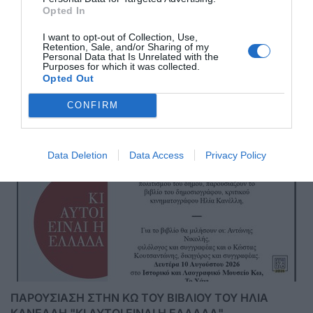
Opted In
I want to opt-out of Collection, Use,
Retention, Sale, and/or Sharing of my
Αποστολή
Personal Data that Is Unrelated with the
Purposes for which it was collected.
Opted Out
CONFIRM
ΣΑΣ ΠΡΟΤΕΙΝΟΥΜΕ ΑΚΟΜΗ
Data Deletion
Data Access
Privacy Policy
ΠΑΡΟΥΣΙΑΣΗ ΣΤΗΝ ΚΩ ΤΟΥ ΒΙΒΛΙΟΥ ΤΟΥ ΗΛΙΑ
ΚΑΝΕΛΛΗ "ΚΙ ΑΥΤΟΙ ΕΙΝΑΙ Η ΕΛΛΑΔΑ"