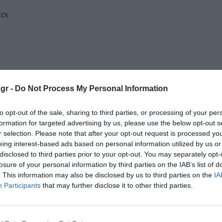
οι
gr -
Do Not Process My Personal Information
ι σε
άμεσο όφελος για τους κατοίκους
, καθώς
17%
, ο μειωμένος 13% στο
9%
, και ο
to opt-out of the sale, sharing to third parties, or processing of your per
formation for targeted advertising by us, please use the below opt-out s
r selection. Please note that after your opt-out request is processed y
eing interest-based ads based on personal information utilized by us or
disclosed to third parties prior to your opt-out. You may separately opt-
losure of your personal information by third parties on the IAB’s list of
της ανάγκης,
. This information may also be disclosed by us to third parties on the
IA
 εστίασης και τουρισμού,
Participants
that may further disclose it to other third parties.
ιβλία και άλλα προϊόντα.
ση θα ενισχύσει την
ανταγωνιστικότητα των
ίξει τον
τουρισμό
και θα στείλει ένα σαφές