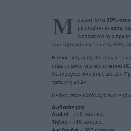
Μ
είωση κατά
30% στου
με πληθυσμό
κάτω τω
Θεσσαλονίκη ο πρωθυ
των εξαγγελιών του στη ΔΕΘ, ό
Η απόφαση αυτή επεκτείνει το 
σήμερα μόνο
για πέντε νησιά (Χ
λειτουργίας Ανοικτών Δομών Πρ
τρίτων χωρών.
Πλέον, στον κατάλογο των νησι
Δωδεκάνησα
Λειψοί
– 778 κάτοικοι
Τήλος
– 746 κάτοικοι
Αγαθονήσι
– 202 κάτοικοι