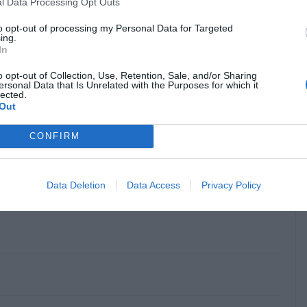
l Data Processing Opt Outs
δίπλα στις κοινωνίες που κρατούν ζωντανές τις
to opt-out of processing my Personal Data for Targeted
δας.
ing.
In
o opt-out of Collection, Use, Retention, Sale, and/or Sharing
ersonal Data that Is Unrelated with the Purposes for which it
lected.
Out
CONFIRM
κρησφύγετο δειλίας και χυδαιότητας!
Data Deletion
Data Access
Privacy Policy