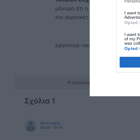
Persona
μήνυμα ότι η Πολιτεία στέκεται 
I want 
πιο ακριτικές περιοχές της Ελλά
Advertis
Opted 
I want t
of my P
was col
kalymnos-news.gr
Opted 
Η ανωνυμία είναι το καλύτερο 
Σχόλια 1
Ανώνυμος
08/09 - 15:56